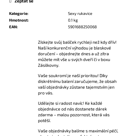
č
Zeptat se
u
Kategorie
:
Sexy rukavice
j
Hmotnost
:
0.1 kg
e
EAN
:
5901688250068
m
e
Získejte svůj balíček rychleji než kdy dřív!
Naší konkurenční výhodou je bleskové
AMYL
doručení – objednejte dnes a už zítra
POPPERS
můžete mít vše u svých dveří či v boxu
24
Zásilkovny.
ML
Vaše soukromí je naší prioritou! Díky
299
diskrétnímu balení zaručujeme, že obsah
Kč
vaší objednávky zůstane tajemstvím jen
pro vás.
Udělejte si radost navíc! Ke každé
objednávce od nás dostanete dárek
zdarma – malou pozornost, která vás
potěší.
Vaše objednávky balíme s maximální péčí,