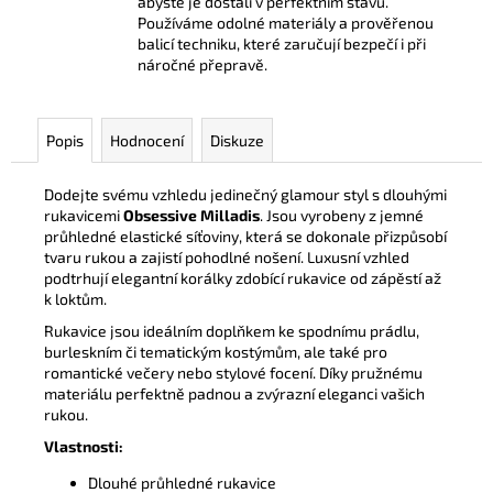
abyste je dostali v perfektním stavu.
Používáme odolné materiály a prověřenou
balicí techniku, které zaručují bezpečí i při
náročné přepravě.
Popis
Hodnocení
Diskuze
Dodejte svému vzhledu jedinečný glamour styl s dlouhými
rukavicemi
Obsessive Milladis
. Jsou vyrobeny z jemné
průhledné elastické síťoviny, která se dokonale přizpůsobí
tvaru rukou a zajistí pohodlné nošení. Luxusní vzhled
podtrhují elegantní korálky zdobící rukavice od zápěstí až
k loktům.
Rukavice jsou ideálním doplňkem ke spodnímu prádlu,
burleskním či tematickým kostýmům, ale také pro
romantické večery nebo stylové focení. Díky pružnému
materiálu perfektně padnou a zvýrazní eleganci vašich
rukou.
Vlastnosti:
Dlouhé průhledné rukavice