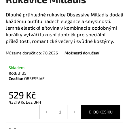
je
a
0,0
z
j
Dlouhé průhledné rukavice Obsessive Milladis dodají
5
každému outfitu nádech elegance a smyslnosti.
í
hvězdiček.
Jemná elastická síťovina v kombinaci s ozdobnými
t
korálky vytváří luxusní doplněk pro speciální
?
příležitosti, romantické večery i svůdné kostýmy.
Můžeme doručit do:
7.8.2026
Možnosti doručení
HLEDAT
Skladem
Kód:
3135
Značka:
OBSESSIVE
D
529 Kč
o
437,19 Kč bez DPH
p
Měrná
o
DO KOŠÍKU
cena:
r
u