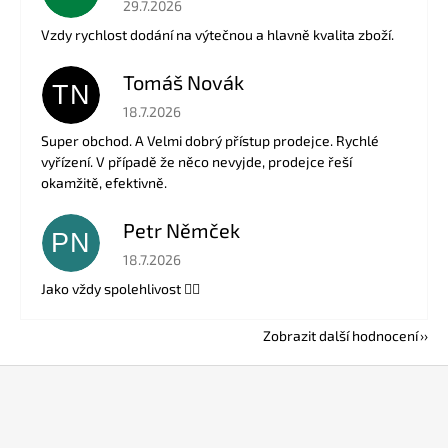
29.7.2026
Vzdy rychlost dodání na výtečnou a hlavně kvalita zboží.
Tomáš Novák
TN
Hodnocení obchodu je 5 z 5 hvězdiček.
18.7.2026
Super obchod. A Velmi dobrý přístup prodejce. Rychlé
vyřízení. V případě že něco nevyjde, prodejce řeší
okamžitě, efektivně.
Petr Němček
PN
Hodnocení obchodu je 5 z 5 hvězdiček.
18.7.2026
Jako vždy spolehlivost 👍🏻
Zobrazit další hodnocení
Z
á
p