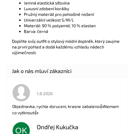
Jemná elastická síťovina
Luxusní zdobení korálky
Pružný materiál pro pohodlné nošení
Univerzální velikost S/M/L
Materiál: 90 % polyamid, 10 % elastan
Barva: černá
Doplňte svůj outfit o stylový módní doplněk, který zaujme
na první pohled a dodá každému vzhledu nádech
výjimečnosti.
Hodnocení obchodu je 5 z 5 hvězdiček.
1.8.2026
Objednavka, rychle doruceni, krasne zabaleno👍Nemam
co vytknout👍
Ondřej Kukučka
OK
Hodnocení obchodu je 5 z 5 hvězdiček.