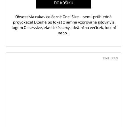
DO KOŠÍKU
Obsessivia rukavice černé One-Size – semi-průhledná
provokace! Dlouhé po loket z jemné vzorované síťoviny s
logem Obsessive, elastické, sexy. Ideální na večírek, focení
nebo...
Kód:
3089