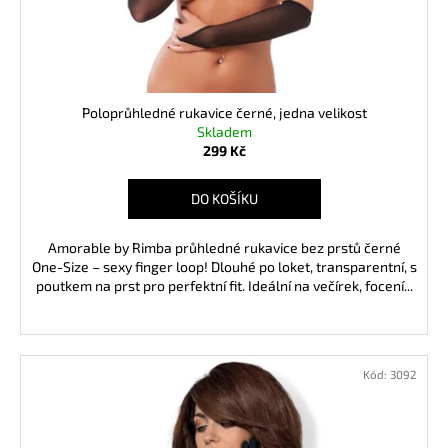
d
č
u
u
j
k
e
t
m
ů
e
Poloprůhledné rukavice černé, jedna velikost
Skladem
299 Kč
AMYL
POPPERS
DO KOŠÍKU
24
ML
Amorable by Rimba průhledné rukavice bez prstů černé
299
One-Size – sexy finger loop! Dlouhé po loket, transparentní, s
Kč
poutkem na prst pro perfektní fit. Ideální na večírek, focení...
Kód:
3092