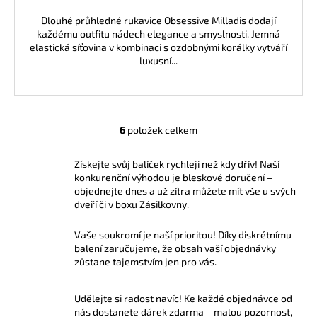
Dlouhé průhledné rukavice Obsessive Milladis dodají
každému outfitu nádech elegance a smyslnosti. Jemná
elastická síťovina v kombinaci s ozdobnými korálky vytváří
luxusní...
6
položek celkem
O
v
Získejte svůj balíček rychleji než kdy dřív! Naší
l
konkurenční výhodou je bleskové doručení –
á
objednejte dnes a už zítra můžete mít vše u svých
d
dveří či v boxu Zásilkovny.
a
c
Vaše soukromí je naší prioritou! Díky diskrétnímu
í
balení zaručujeme, že obsah vaší objednávky
p
zůstane tajemstvím jen pro vás.
r
v
Udělejte si radost navíc! Ke každé objednávce od
k
nás dostanete dárek zdarma – malou pozornost,