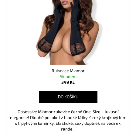
Rukavice Miamor
Skladem
349 Kč
DO KOŠÍKU
Obsessive Miamor rukavice černé One-Size – luxusní
elegance! Dlouhé po loket z hladké látky, široký krajkový lem
s třpytivými kamínky. Elastické, sexy doplněk na večírek,
rande...