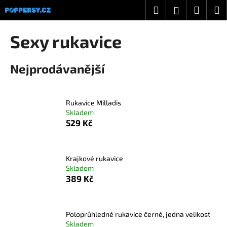
K
Přejít
Hledat
Nákup
M
Přihlášení
na
o
obsah
Zpět
Zpět
košík
š
Sexy rukavice
í
C
k
Nejprodávanější
o
p
o
Rukavice Milladis
t
Skladem
ř
529 Kč
e
b
u
Krajkové rukavice
Skladem
j
389 Kč
e
t
e
Poloprůhledné rukavice černé, jedna velikost
n
Skladem