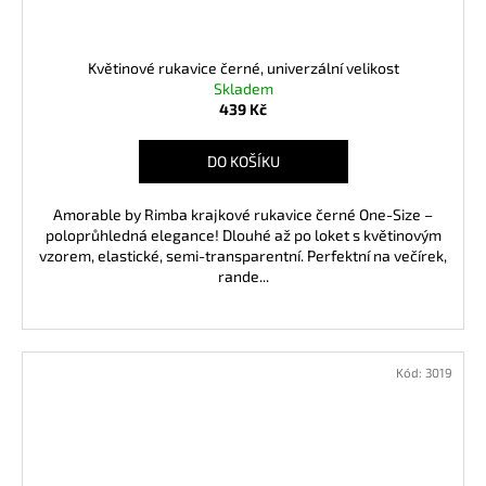
Květinové rukavice černé, univerzální velikost
Skladem
439 Kč
DO KOŠÍKU
Amorable by Rimba krajkové rukavice černé One-Size –
poloprůhledná elegance! Dlouhé až po loket s květinovým
vzorem, elastické, semi-transparentní. Perfektní na večírek,
rande...
Kód:
3019