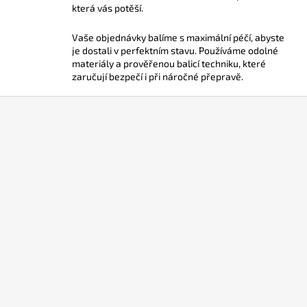
y
která vás potěší.
v
ý
Vaše objednávky balíme s maximální péčí, abyste
p
je dostali v perfektním stavu. Používáme odolné
materiály a prověřenou balicí techniku, které
i
zaručují bezpečí i při náročné přepravě.
s
u
Z
á
p
a
t
í