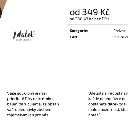
330 Kč
189 Kč
od
349 Kč
od
288,43 Kč
bez DPH
Měrná
cena:
Kategorie
:
Podvazk
EAN
:
Zvolte v
Vaše soukromí je naší
Udělejte si radost nav
prioritou! Díky diskrétnímu
každé objednávce od
balení zaručujeme, že obsah
dostanete dárek zda
vaší objednávky zůstane
malou pozornost, kte
tajemstvím jen pro vás.
potěší.