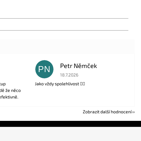
Petr Němček
PN
 5 z 5 hvězdiček.
Hodnocení obchodu je 5 z 5 hvězdiček.
18.7.2026
tup
Jako vždy spolehlivost 👍🏻
adě že něco
efektivně.
Zobrazit další hodnocení