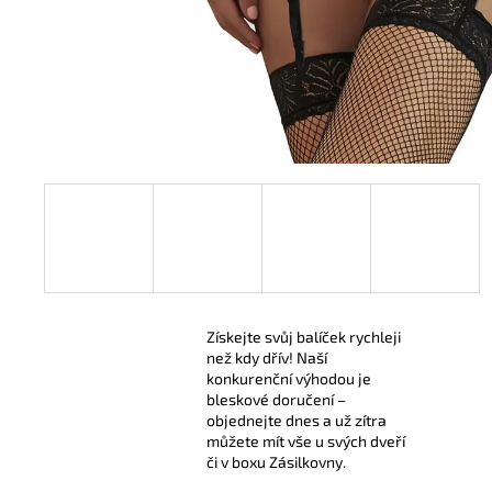
299 Kč
Získejte svůj balíček rychleji
než kdy dřív! Naší
konkurenční výhodou je
bleskové doručení –
objednejte dnes a už zítra
můžete mít vše u svých dveří
či v boxu Zásilkovny.