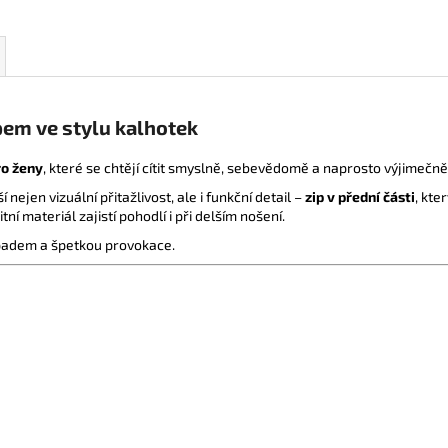
pem ve stylu kalhotek
ro ženy
, které se chtějí cítit smyslně, sebevědomě a naprosto výjimečně
ší nejen vizuální přitažlivost, ale i funkční detail –
zip v přední části
, kte
ní materiál zajistí pohodlí i při delším nošení.
nápadem a špetkou provokace.