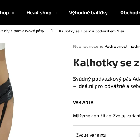
shop
Head shop
Výhodné balíčky
Obchodn
vazky a podvazkové pásy
Kalhotky se zipem a podvazkem Nisa
Co potřebujete najít?
Průměrné
Neohodnoceno
Podrobnosti hodn
hodnocení
produktu
HLEDAT
Kalhotky se 
je
0,0
z
Svůdný podvazkový pás Adal
5
– ideální pro odvážné a se
Doporučujeme
hvězdiček.
VARIANTA
Můžeme doručit do:
Zvolte varian
Zvolte variantu
AMYL TITANIUM POPPERS 24 ML
AMSTERDAM ULT