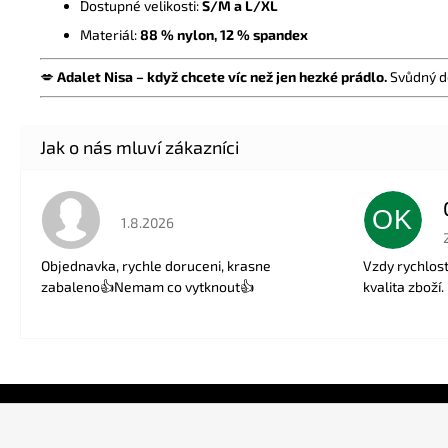
Dostupné velikosti:
S/M a L/XL
Materiál:
88 % nylon, 12 % spandex
💋
Adalet Nisa – když chcete víc než jen hezké prádlo.
Svůdný de
OK
Hodnocení obchodu je 5 z 5 hvězdiček.
1.8.2026
Objednavka, rychle doruceni, krasne
Vzdy rychlos
zabaleno👍Nemam co vytknout👍
kvalita zboží.
Z
á