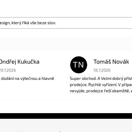
sign, který říká vše beze slov.
Ondřej Kukučka
Tomáš Novák
TN
Hodnocení obchodu je 5 z 5 hvězdiček.
Hodnocení obchodu je
29.7.2026
18.7.2026
t dodání na výtečnou a hlavně
Super obchod. A Velmi dobrý přís
prodejce. Rychlé vyřízení. V příp
nevyjde, prodejce řeší okamžitě, 