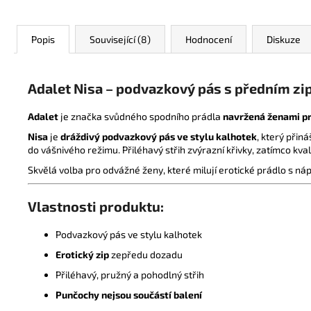
Popis
Související (8)
Hodnocení
Diskuze
Adalet Nisa – podvazkový pás s předním zi
Adalet
je značka svůdného spodního prádla
navržená ženami p
Nisa
je
dráždivý podvazkový pás ve stylu kalhotek
, který přiná
do vášnivého režimu. Přiléhavý střih zvýrazní křivky, zatímco kvalit
Skvělá volba pro odvážné ženy, které milují erotické prádlo s 
Vlastnosti produktu:
Podvazkový pás ve stylu kalhotek
Erotický zip
zepředu dozadu
Přiléhavý, pružný a pohodlný střih
Punčochy nejsou součástí balení