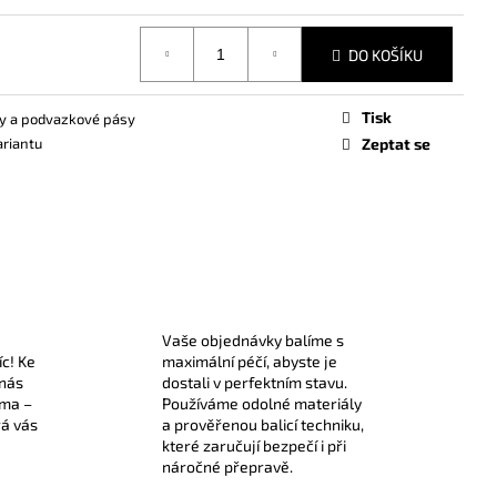
DO KOŠÍKU
Tisk
y a podvazkové pásy
ariantu
Zeptat se
Vaše objednávky balíme s
íc! Ke
maximální péčí, abyste je
 nás
dostali v perfektním stavu.
rma –
Používáme odolné materiály
rá vás
a prověřenou balicí techniku,
které zaručují bezpečí i při
náročné přepravě.