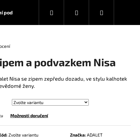
Hledat
Přihlášení
Nákupní
í podmínky
Kontakty
košík
ocení
zipem a podvazkem Nisa
et Nisa se zipem zepředu dozadu, ve stylu kalhotek
bevědomé ženy.
tu
Možnosti doručení
Kód:
Zvolte variantu
Značka:
ADALET
RA STRONG 10 ML