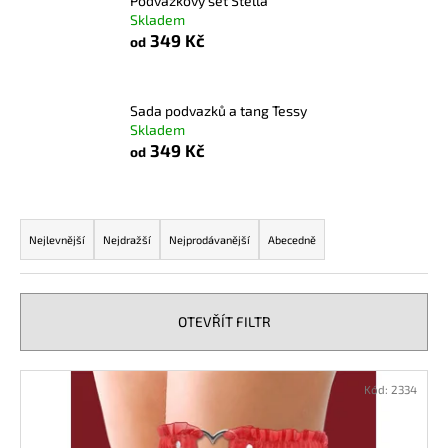
Podvazkový set Stella
č
Skladem
u
349 Kč
od
j
e
m
Sada podvazků a tang Tessy
e
Skladem
349 Kč
od
POPPERS
BAD
24
Ř
ML
a
Nejlevnější
Nejdražší
Nejprodávanější
Abecedně
330
z
Kč
e
n
OTEVŘÍT FILTR
í
p
V
Kód:
2334
r
ý
o
p