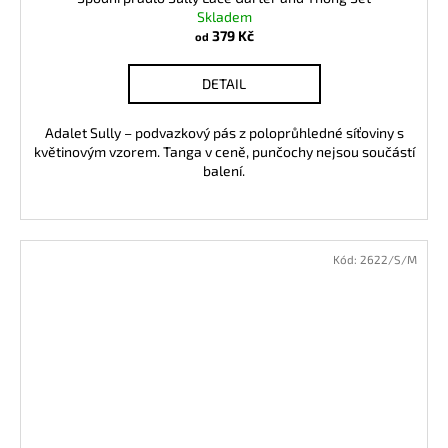
Skladem
379 Kč
od
DETAIL
Adalet Sully – podvazkový pás z poloprůhledné síťoviny s
květinovým vzorem. Tanga v ceně, punčochy nejsou součástí
balení.
Kód:
2622/S/M