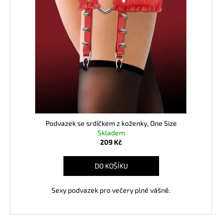
d
i
u
s
k
p
t
r
ů
o
d
u
k
t
ů
Podvazek se srdíčkem z koženky, One Size
Skladem
209 Kč
DO KOŠÍKU
Sexy podvazek pro večery plné vášně.