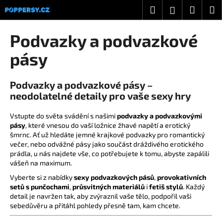
K
Přejít
Hledat
Nákup
M
Přihlášení
na
o
obsah
Zpět
Zpět
košík
š
Podvazky a podvazkové
í
C
pásy
k
o
p
Podvazky a podvazkové pásy –
o
neodolatelné detaily pro vaše sexy hry
t
Vstupte do světa svádění s našimi
podvazky a podvazkovými
ř
pásy
, které vnesou do vaší ložnice žhavé napětí a erotický
e
šmrnc. Ať už hledáte jemné krajkové podvazky pro romantický
b
večer, nebo odvážné pásy jako součást dráždivého erotického
prádla, u nás najdete vše, co potřebujete k tomu, abyste zapálili
u
vášeň na maximum.
j
Vyberte si z nabídky
sexy podvazkových pásů
,
provokativních
e
setů s punčochami
,
průsvitných materiálů
i
fetiš stylů
. Každý
t
detail je navržen tak, aby zvýraznil vaše tělo, podpořil vaši
sebedůvěru a přitáhl pohledy přesně tam, kam chcete.
e
n