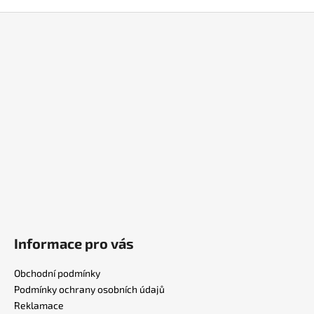
u
Z
á
p
a
t
í
Informace pro vás
Obchodní podmínky
Podmínky ochrany osobních údajů
Reklamace