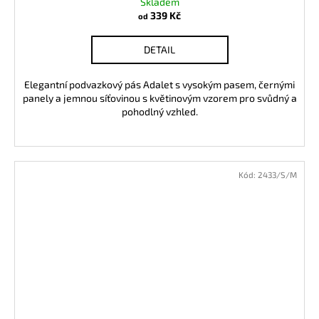
Skladem
339 Kč
od
DETAIL
Elegantní podvazkový pás Adalet s vysokým pasem, černými
panely a jemnou síťovinou s květinovým vzorem pro svůdný a
pohodlný vzhled.
Kód:
2433/S/M