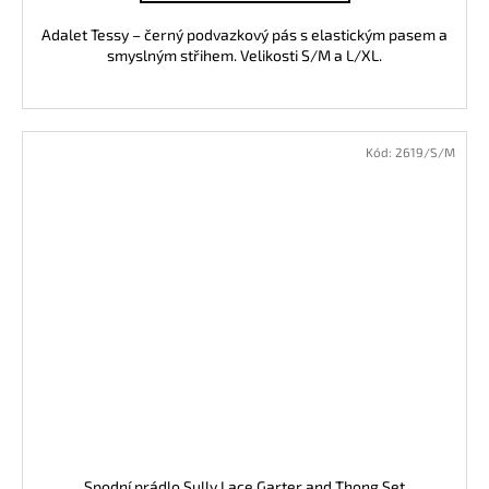
Adalet Tessy – černý podvazkový pás s elastickým pasem a
smyslným střihem. Velikosti S/M a L/XL.
Kód:
2619/S/M
Spodní prádlo Sully Lace Garter and Thong Set