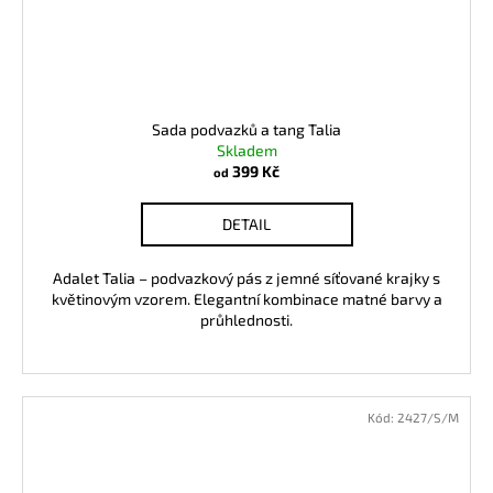
Sada podvazků a tang Talia
Skladem
399 Kč
od
DETAIL
Adalet Talia – podvazkový pás z jemné síťované krajky s
květinovým vzorem. Elegantní kombinace matné barvy a
průhlednosti.
Kód:
2427/S/M