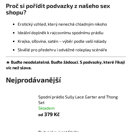
Proč si pořídit podvazky z našeho sex
a
shopu?
j
í
Erotický vzhled, který nenechá chladným nikoho
t
Ideální doplněk k rajcovnímu spodnímu prádlu
?
Krajka, síťovina, satén – výběr podle vaší nálady
Skvělé pro předehru i odvážné roleplay scénáře
🔥
Buďte neodolatelná. Buďte žádoucí. S podvazky, které říkají
víc než slova.
HLEDAT
Nejprodávanější
D
Spodní prádlo Sully Lace Garter and Thong
o
Set
p
Skladem
o
379 Kč
od
r
u