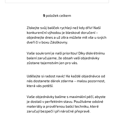
9
položek celkem
O
v
Získejte svůj balíček rychleji než kdy dřív! Naší
l
konkurenční výhodou je bleskové doručení –
á
objednejte dnes a už zítra můžete mít vše u svých
d
dveří či v boxu Zásilkovny.
a
c
Vaše soukromí je naší prioritou! Díky diskrétnímu
í
balení zaručujeme, že obsah vaší objednávky
p
zůstane tajemstvím jen pro vás.
r
v
Udělejte si radost navíc! Ke každé objednávce od
k
nás dostanete dárek zdarma – malou pozornost,
y
která vás potěší.
v
ý
Vaše objednávky balíme s maximální péčí, abyste
p
je dostali v perfektním stavu. Používáme odolné
materiály a prověřenou balicí techniku, které
i
zaručují bezpečí i při náročné přepravě.
s