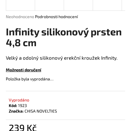
a
j
Průměrné
Neohodnoceno
Podrobnosti hodnocení
í
hodnocení
produktu
Infinity silikonový prsten
t
je
?
0,0
4,8 cm
z
5
hvězdiček.
Velký a odolný silikonový erekční kroužek Infinity.
HLEDAT
Možnosti doručení
Položka byla vyprodána…
D
o
Vyprodáno
Kód:
1923
p
Značka:
CHISA NOVELTIES
o
r
239 Kč
u