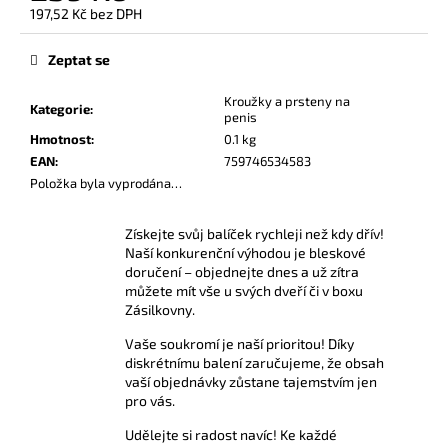
č
197,52 Kč bez DPH
u
Měrná
j
cena:
Zeptat se
e
m
Kroužky a prsteny na
Kategorie
:
e
penis
Hmotnost
:
0.1 kg
EAN
:
759746534583
AMYL
Položka byla vyprodána…
POPPERS
24
ML
Získejte svůj balíček rychleji než kdy dřív!
335
Naší konkurenční výhodou je bleskové
Kč
doručení – objednejte dnes a už zítra
můžete mít vše u svých dveří či v boxu
Zásilkovny.
Vaše soukromí je naší prioritou! Díky
diskrétnímu balení zaručujeme, že obsah
vaší objednávky zůstane tajemstvím jen
pro vás.
Udělejte si radost navíc! Ke každé