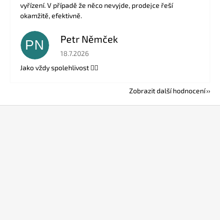
vyřízení. V případě že něco nevyjde, prodejce řeší
okamžitě, efektivně.
Petr Němček
PN
Hodnocení obchodu je 5 z 5 hvězdiček.
18.7.2026
Jako vždy spolehlivost 👍🏻
Zobrazit další hodnocení
Z
á
p
a
t
í