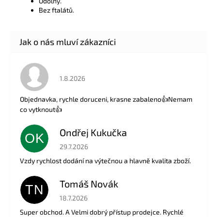
Odolný.
Bez ftalátů.
Hodnocení obchodu je 5 z 5 hvězdiček.
1.8.2026
Objednavka, rychle doruceni, krasne zabaleno👍Nemam
co vytknout👍
Ondřej Kukučka
OK
Hodnocení obchodu je 5 z 5 hvězdiček.
29.7.2026
Vzdy rychlost dodání na výtečnou a hlavně kvalita zboží.
Tomáš Novák
TN
Hodnocení obchodu je 5 z 5 hvězdiček.
18.7.2026
Super obchod. A Velmi dobrý přístup prodejce. Rychlé