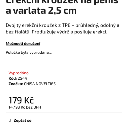
je
a
0,0
a varlata 2,5 cm
z
j
5
í
hvězdiček.
Dvojitý erekční kroužek z TPE – průhledný, odolný a
t
bez ftalátů. Prodlužuje výdrž a posiluje erekci.
?
Možnosti doručení
Položka byla vyprodána…
HLEDAT
Vyprodáno
Kód:
2544
Značka:
CHISA NOVELTIES
D
179 Kč
o
p
147,93 Kč bez DPH
o
Měrná
r
cena:
Zeptat se
u