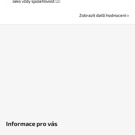
Jako vždy spolehlivost 👍🏻
Zobrazit další hodnocení
Z
á
p
a
t
í
Informace pro vás