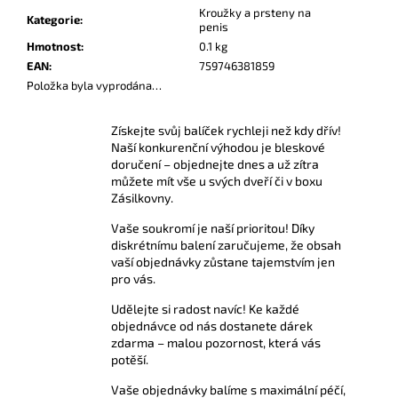
č
Kroužky a prsteny na
Kategorie
:
u
penis
j
Hmotnost
:
0.1 kg
e
EAN
:
759746381859
m
Položka byla vyprodána…
e
Získejte svůj balíček rychleji než kdy dřív!
Naší konkurenční výhodou je bleskové
AMYL
doručení – objednejte dnes a už zítra
TITANIUM
můžete mít vše u svých dveří či v boxu
POPPERS
Zásilkovny.
24
ML
Vaše soukromí je naší prioritou! Díky
330
diskrétnímu balení zaručujeme, že obsah
Kč
vaší objednávky zůstane tajemstvím jen
pro vás.
Udělejte si radost navíc! Ke každé
objednávce od nás dostanete dárek
zdarma – malou pozornost, která vás
potěší.
Vaše objednávky balíme s maximální péčí,