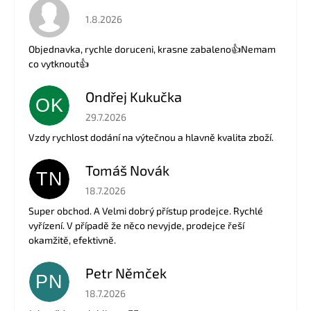
Hodnocení obchodu je 5 z 5 hvězdiček.
1.8.2026
Objednavka, rychle doruceni, krasne zabaleno👍Nemam
co vytknout👍
Ondřej Kukučka
OK
Hodnocení obchodu je 5 z 5 hvězdiček.
29.7.2026
Vzdy rychlost dodání na výtečnou a hlavně kvalita zboží.
Tomáš Novák
TN
Hodnocení obchodu je 5 z 5 hvězdiček.
18.7.2026
Super obchod. A Velmi dobrý přístup prodejce. Rychlé
vyřízení. V případě že něco nevyjde, prodejce řeší
okamžitě, efektivně.
Petr Němček
PN
Hodnocení obchodu je 5 z 5 hvězdiček.
18.7.2026