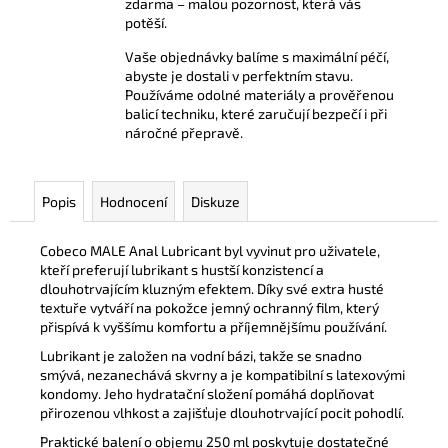
zdarma – malou pozornost, která vás
potěší.
Vaše objednávky balíme s maximální péčí,
abyste je dostali v perfektním stavu.
Používáme odolné materiály a prověřenou
balicí techniku, které zaručují bezpečí i při
náročné přepravě.
Popis
Hodnocení
Diskuze
Cobeco MALE Anal Lubricant byl vyvinut pro uživatele,
kteří preferují lubrikant s hustší konzistencí a
dlouhotrvajícím kluzným efektem. Díky své extra husté
textuře vytváří na pokožce jemný ochranný film, který
přispívá k vyššímu komfortu a příjemnějšímu používání.
Lubrikant je založen na vodní bázi, takže se snadno
smývá, nezanechává skvrny a je kompatibilní s latexovými
kondomy. Jeho hydratační složení pomáhá doplňovat
přirozenou vlhkost a zajišťuje dlouhotrvající pocit pohodlí.
Praktické balení o objemu 250 ml poskytuje dostatečné