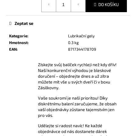
č
DO KOŠÍKU
cena:
u
j
e
Zeptat se
m
e
Kategorie
:
Lubrikační gely
Hmotnost
:
0.3 kg
EAN
:
8717344178709
AMYL
TITANIUM
POPPERS
Získejte svůj balíček rychleji než kdy dřív!
24
Naší konkurenční výhodou je bleskové
ML
doručení – objednejte dnes a už zítra
330
můžete mít vše u svých dveří či v boxu
Kč
Zásilkovny.
Vaše soukromí je naší prioritou! Díky
diskrétnímu balení zaručujeme, že obsah
vaší objednávky zůstane tajemstvím jen
pro vás.
Udělejte si radost navíc! Ke každé
objednávce od nás dostanete dárek