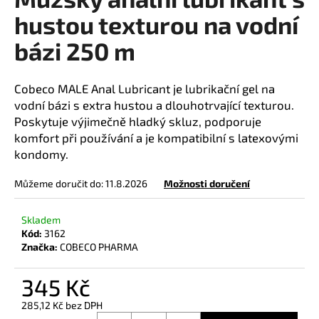
je
a
0,0
hustou texturou na vodní
z
j
bázi 250 m
5
í
hvězdiček.
t
Cobeco MALE Anal Lubricant je lubrikační gel na
?
vodní bázi s extra hustou a dlouhotrvající texturou.
Poskytuje výjimečně hladký skluz, podporuje
komfort při používání a je kompatibilní s latexovými
kondomy.
HLEDAT
Můžeme doručit do:
11.8.2026
Možnosti doručení
Skladem
D
Kód:
3162
o
Značka:
COBECO PHARMA
p
o
345 Kč
r
u
285,12 Kč bez DPH
Měrná