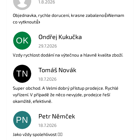
1.8.2026
Objednavka, rychle doruceni, krasne zabaleno👍Nemam
co vytknout👍
Ondřej Kukučka
OK
Hodnocení obchodu je 5 z 5 hvězdiček.
29.7.2026
Vzdy rychlost dodání na výtečnou a hlavně kvalita zboží.
Tomáš Novák
TN
Hodnocení obchodu je 5 z 5 hvězdiček.
18.7.2026
Super obchod. A Velmi dobrý přístup prodejce. Rychlé
vyřízení. V případě že něco nevyjde, prodejce řeší
okamžitě, efektivně.
Petr Němček
PN
Hodnocení obchodu je 5 z 5 hvězdiček.
18.7.2026
Jako vždy spolehlivost 👍🏻