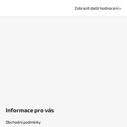
Zobrazit další hodnocení
Z
á
p
a
t
í
Informace pro vás
Obchodní podmínky