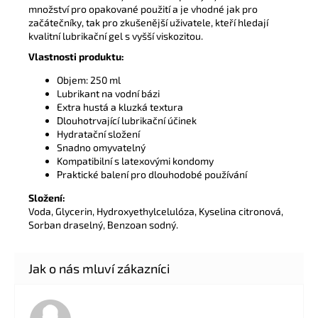
množství pro opakované použití a je vhodné jak pro
začátečníky, tak pro zkušenější uživatele, kteří hledají
kvalitní lubrikační gel s vyšší viskozitou.
Vlastnosti produktu:
Objem: 250 ml
Lubrikant na vodní bázi
Extra hustá a kluzká textura
Dlouhotrvající lubrikační účinek
Hydratační složení
Snadno omyvatelný
Kompatibilní s latexovými kondomy
Praktické balení pro dlouhodobé používání
Složení:
Voda, Glycerin, Hydroxyethylcelulóza, Kyselina citronová,
Sorban draselný, Benzoan sodný.
Hodnocení obchodu je 5 z 5 hvězdiček.