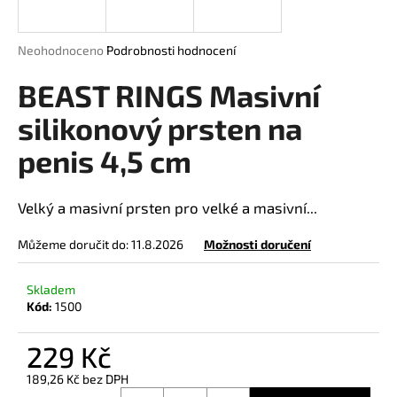
a
j
Průměrné
Neohodnoceno
Podrobnosti hodnocení
í
hodnocení
produktu
BEAST RINGS Masivní
t
je
?
0,0
silikonový prsten na
z
penis 4,5 cm
5
hvězdiček.
HLEDAT
Velký a masivní prsten pro velké a masivní...
Můžeme doručit do:
11.8.2026
Možnosti doručení
D
Skladem
o
Kód:
1500
p
o
229 Kč
r
189,26 Kč bez DPH
u
Měrná