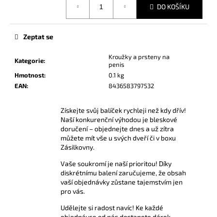
č
DO KOŠÍKU
cena:
u
j
e
Zeptat se
m
e
Kroužky a prsteny na
Kategorie
:
penis
Hmotnost
:
0.1 kg
AMSTERDAM
EAN
:
8436583797532
ULTRA
STRONG
10
Získejte svůj balíček rychleji než kdy dřív!
ML
Naší konkurenční výhodou je bleskové
doručení – objednejte dnes a už zítra
189
můžete mít vše u svých dveří či v boxu
Kč
Zásilkovny.
Vaše soukromí je naší prioritou! Díky
diskrétnímu balení zaručujeme, že obsah
vaší objednávky zůstane tajemstvím jen
pro vás.
Udělejte si radost navíc! Ke každé
objednávce od nás dostanete dárek