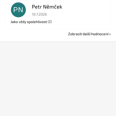
Petr Němček
PN
Hodnocení obchodu je 5 z 5 hvězdiček.
18.7.2026
Jako vždy spolehlivost 👍🏻
Zobrazit další hodnocení
Z
á
p
a
t
í