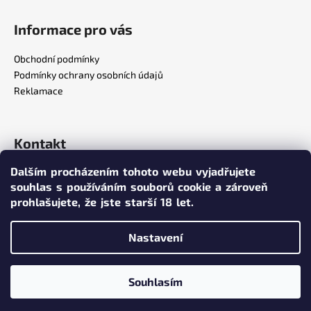
Informace pro vás
Obchodní podmínky
Podmínky ochrany osobních údajů
Reklamace
Kontakt
Dalším procházením tohoto webu vyjadřujete
info
@
poppersy.cz
souhlas s používáním souborů cookie a zároveň
+420 734 256 636
prohlašujete,
že jste starší 18 let.
poppersy.cz
Nastavení
Vytvořil Shoptet
Souhlasím
Copyright 2026
poppersy.cz
. Všechna práva vyhrazena.