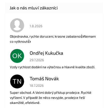
Hodnocení obchodu je 5 z 5 hvězdiček.
1.8.2026
Objednavka, rychle doruceni, krasne zabaleno👍Nemam
co vytknout👍
Ondřej Kukučka
OK
Hodnocení obchodu je 5 z 5 hvězdiček.
29.7.2026
Vzdy rychlost dodání na výtečnou a hlavně kvalita zboží.
Tomáš Novák
TN
Hodnocení obchodu je 5 z 5 hvězdiček.
18.7.2026
Super obchod. A Velmi dobrý přístup prodejce. Rychlé
vyřízení. V případě že něco nevyjde, prodejce řeší
okamžitě, efektivně.