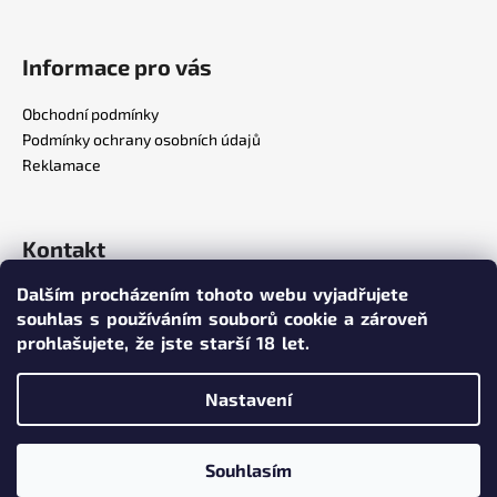
a
j
Informace pro vás
í
t
Obchodní podmínky
?
Podmínky ochrany osobních údajů
Reklamace
Kontakt
HLEDAT
Dalším procházením tohoto webu vyjadřujete
info
@
poppersy.cz
souhlas s používáním souborů cookie a zároveň
+420 734 256 636
prohlašujete,
že jste starší 18 let.
poppersy.cz
D
o
Nastavení
p
o
Vytvořil Shoptet
r
Souhlasím
Copyright 2026
poppersy.cz
. Všechna práva vyhrazena.
u