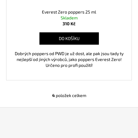
Everest Zero poppers 25 ml
Skladem
310 Kč
DO KOŠÍKU
Dobrých poppers od PWD je už dost, ale pak jsou tady ty
nejlepší od jiných výrobců, jako poppers Everest Zero!
Určeno pro profi použití!
4
položek celkem
O
v
Z
l
á
á
d
p
a
a