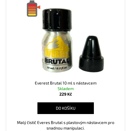
č
u
j
e
m
e
AMYL
TITANIUM
POPPERS
24
ML
330
Everest Brutal 10 ml s nástavcem
Kč
Skladem
229 Kč
DO KOŠÍKU
Malý čistič Everes Brutal s plastovým nástavcem pro
snadnou manipulaci.