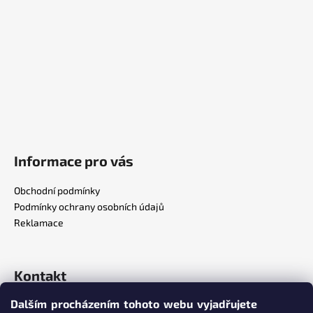
c
t
í
í
p
r
v
k
y
v
ý
p
i
Informace pro vás
s
u
Obchodní podmínky
Podmínky ochrany osobních údajů
Reklamace
Kontakt
Dalším procházením tohoto webu vyjadřujete
info
@
poppersy.cz