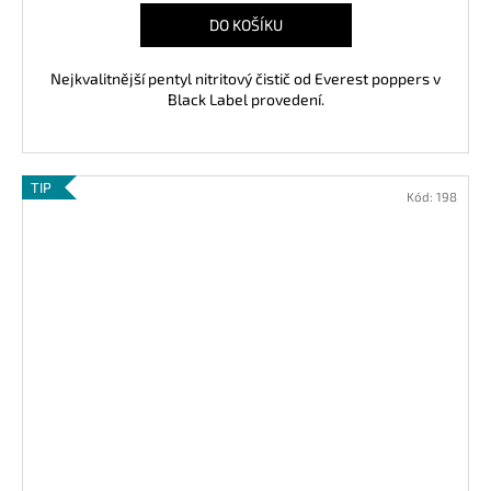
DO KOŠÍKU
Nejkvalitnější pentyl nitritový čistič od Everest poppers v
Black Label provedení.
TIP
Kód:
198