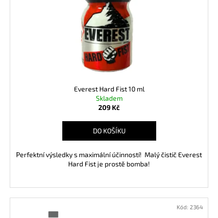
d
r
a
u
o
j
k
d
í
t
u
t
ů
k
?
t
ů
Everest Hard Fist 10 ml
Skladem
209 Kč
HLEDAT
DO KOŠÍKU
Perfektní výsledky s maximální účinností! Malý čistič Everest
D
Hard Fist je prostě bomba!
o
p
o
r
Kód:
2364
u