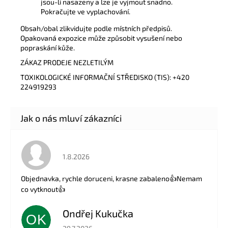
jsou-li nasazeny a lze je vyjmout snadno.
Pokračujte ve vyplachování.
Obsah/obal zlikvidujte podle místních předpisů.
Opakovaná expozice může způsobit vysušení nebo
popraskání kůže.
ZÁKAZ PRODEJE NEZLETILÝM
TOXIKOLOGICKÉ INFORMAČNÍ STŘEDISKO (TIS): +420
224919293
Hodnocení obchodu je 5 z 5 hvězdiček.
1.8.2026
Objednavka, rychle doruceni, krasne zabaleno👍Nemam
co vytknout👍
Ondřej Kukučka
OK
Hodnocení obchodu je 5 z 5 hvězdiček.