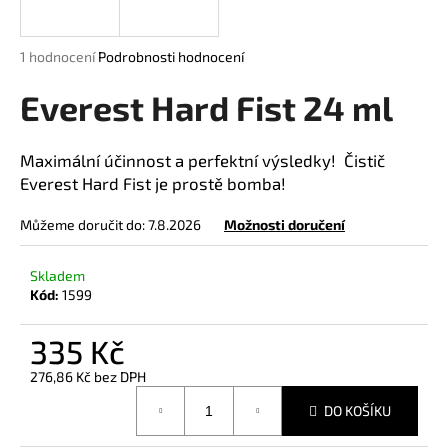
a
j
Průměrné
1 hodnocení
Podrobnosti hodnocení
í
hodnocení
produktu
Everest Hard Fist 24 ml
t
je
?
5,0
z
Maximální účinnost a perfektní výsledky! Čistič
5
Everest Hard Fist je prostě bomba!
hvězdiček.
Můžeme doručit do:
7.8.2026
Možnosti doručení
HLEDAT
Skladem
Kód:
1599
D
o
335 Kč
p
276,86 Kč bez DPH
o
Měrná
r
DO KOŠÍKU
cena:
u