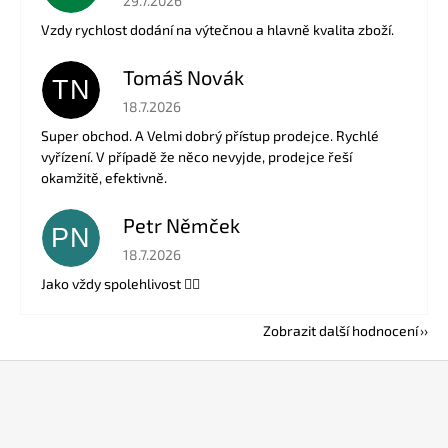
29.7.2026
Vzdy rychlost dodání na výtečnou a hlavně kvalita zboží.
Tomáš Novák
TN
Hodnocení obchodu je 5 z 5 hvězdiček.
18.7.2026
Super obchod. A Velmi dobrý přístup prodejce. Rychlé
vyřízení. V případě že něco nevyjde, prodejce řeší
okamžitě, efektivně.
Petr Němček
PN
Hodnocení obchodu je 5 z 5 hvězdiček.
18.7.2026
Jako vždy spolehlivost 👍🏻
Zobrazit další hodnocení
Z
á
p