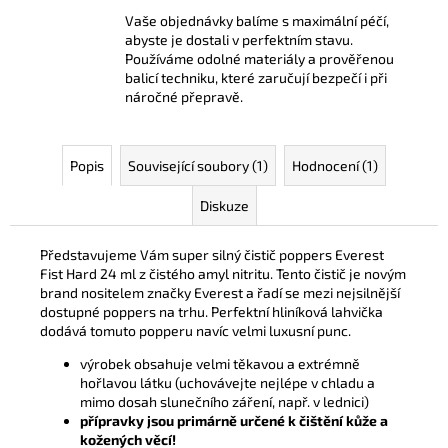
Vaše objednávky balíme s maximální péčí,
abyste je dostali v perfektním stavu.
Používáme odolné materiály a prověřenou
balicí techniku, které zaručují bezpečí i při
náročné přepravě.
Popis
Související soubory (1)
Hodnocení (1)
Diskuze
Představujeme Vám super silný čistič poppers Everest
Fist Hard 24 ml z čistého amyl nitritu. Tento čistič je novým
brand nositelem značky Everest a řadí se mezi nejsilnější
dostupné poppers na trhu. Perfektní hliníková lahvička
dodává tomuto popperu navíc velmi luxusní punc.
výrobek obsahuje velmi těkavou a extrémně
hořlavou látku (uchovávejte nejlépe v chladu a
mimo dosah slunečního záření, např. v lednici)
přípravky jsou primárně určené k čištění kůže a
kožených věcí!