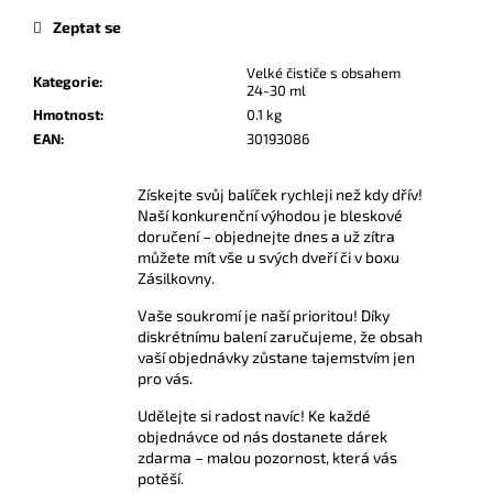
č
u
Zeptat se
j
Velké čističe s obsahem
e
Kategorie
:
24-30 ml
m
Hmotnost
:
0.1 kg
e
EAN
:
30193086
AMYL
Získejte svůj balíček rychleji než kdy dřív!
TITANIUM
Naší konkurenční výhodou je bleskové
POPPERS
doručení – objednejte dnes a už zítra
24
můžete mít vše u svých dveří či v boxu
ML
Zásilkovny.
330
Kč
Vaše soukromí je naší prioritou! Díky
diskrétnímu balení zaručujeme, že obsah
vaší objednávky zůstane tajemstvím jen
pro vás.
Udělejte si radost navíc! Ke každé
objednávce od nás dostanete dárek
zdarma – malou pozornost, která vás
potěší.