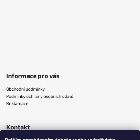
a
t
í
Informace pro vás
Obchodní podmínky
Podmínky ochrany osobních údajů
Reklamace
Kontakt
Dalším procházením tohoto webu vyjadřujete