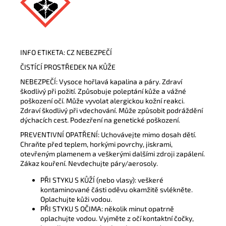
INFO ETIKETA: CZ NEBEZPEČÍ
ČISTÍCÍ PROSTŘEDEK NA KŮŽE
NEBEZPEČÍ: Vysoce hořlavá kapalina a páry. Zdraví
škodlivý při požití. Způsobuje poleptání kůže a vážné
poškození očí. Může vyvolat alergickou kožní reakci.
Zdraví škodlivý při vdechování. Může způsobit podráždění
dýchacích cest. Podezření na genetické poškození.
PREVENTIVNÍ OPATŘENÍ: Uchovávejte mimo dosah dětí.
Chraňte před teplem, horkými povrchy, jiskrami,
otevřeným plamenem a veškerými dalšími zdroji zapálení.
Zákaz kouření. Nevdechujte páry/aerosoly.
PŘI STYKU S KŮŽÍ (nebo vlasy): veškeré
kontaminované části oděvu okamžitě svlékněte.
Oplachujte kůži vodou.
PŘI STYKU S OČIMA: několik minut opatrně
oplachujte vodou. Vyjměte z očí kontaktní čočky,