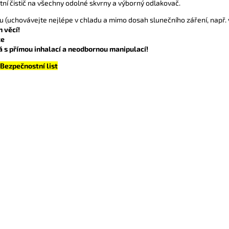
tní čistič na všechny odolné skvrny a výborný odlakovač.
(uchovávejte nejlépe v chladu a mimo dosah slunečního záření, např. v
 věcí!
ce
á s přímou inhalací a neodbornou manipulací!
Bezpečnostní list