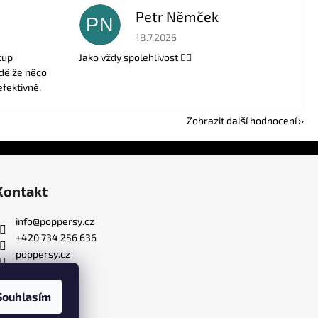
Petr Němček
PN
 5 z 5 hvězdiček.
Hodnocení obchodu je 5 z 5 hvězdiček.
18.7.2026
tup
Jako vždy spolehlivost 👍🏻
adě že něco
efektivně.
Zobrazit další hodnocení
Kontakt
info
@
poppersy.cz
+420 734 256 636
poppersy.cz
Souhlasím