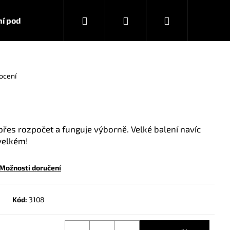
Hledat
Přihlášení
Nákupní
í podmínky
Kontakty
košík
ocení
 přes rozpočet a funguje výborně. Velké balení navíc
 velkém!
Možnosti doručení
Kód:
3108
RA STRONG 10 ML