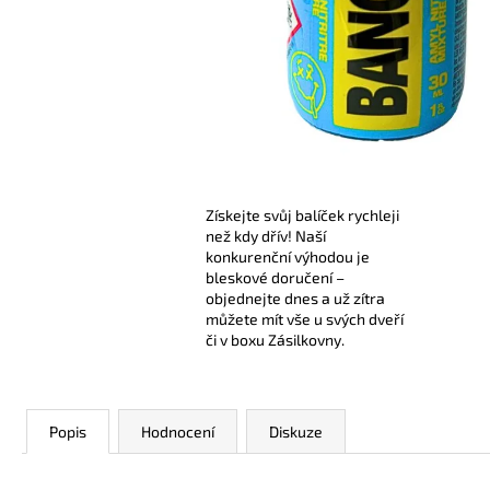
299 Kč
Získejte svůj balíček rychleji
než kdy dřív! Naší
konkurenční výhodou je
bleskové doručení –
objednejte dnes a už zítra
můžete mít vše u svých dveří
či v boxu Zásilkovny.
Popis
Hodnocení
Diskuze