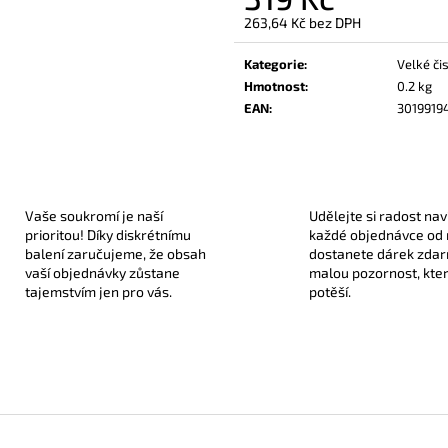
330 Kč
189 Kč
263,64 Kč bez DPH
Měrná
cena:
Kategorie
:
Velké či
Hmotnost
:
0.2 kg
EAN
:
3019919
Vaše soukromí je naší
Udělejte si radost nav
prioritou! Díky diskrétnímu
každé objednávce od
balení zaručujeme, že obsah
dostanete dárek zda
vaší objednávky zůstane
malou pozornost, kte
tajemstvím jen pro vás.
potěší.