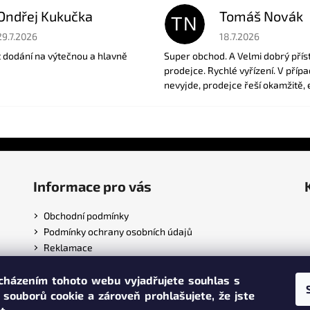
Ondřej Kukučka
Tomáš Novák
TN
Hodnocení obchodu je 5 z 5 hvězdiček.
Hodnocení obchodu je
29.7.2026
18.7.2026
t dodání na výtečnou a hlavně
Super obchod. A Velmi dobrý přís
prodejce. Rychlé vyřízení. V příp
nevyjde, prodejce řeší okamžitě, 
Informace pro vás
Obchodní podmínky
Podmínky ochrany osobních údajů
Reklamace
cházením tohoto webu vyjadřujete souhlas s
 souborů cookie a zároveň prohlašujete,
že jste