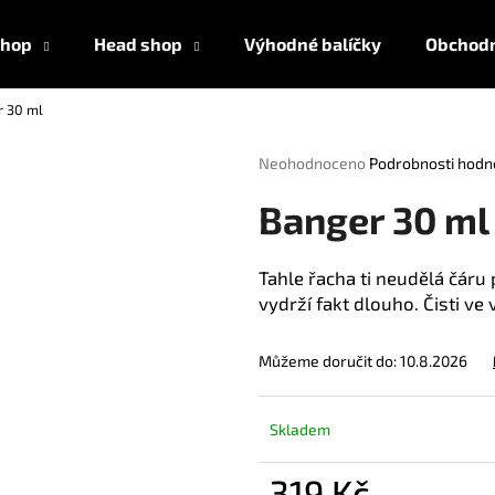
shop
Head shop
Výhodné balíčky
Obchodn
r 30 ml
Co potřebujete najít?
Průměrné
Neohodnoceno
Podrobnosti hodn
hodnocení
produktu
HLEDAT
Banger 30 ml
je
0,0
z
Tahle řacha ti neudělá čáru
5
vydrží fakt dlouho. Čisti ve
Doporučujeme
hvězdiček.
Můžeme doručit do:
10.8.2026
Skladem
AMYL TITANIUM POPPERS 24 ML
AMSTERDAM ULT
319 Kč