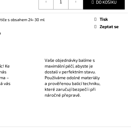
DO KOŠÍKU
Tisk
stiče s obsahem 24-30 ml
Zeptat se
4
Vaše objednávky balíme s
íc! Ke
maximální péčí, abyste je
 nás
dostali v perfektním stavu.
rma –
Používáme odolné materiály
rá vás
a prověřenou balicí techniku,
které zaručují bezpečí i při
náročné přepravě.