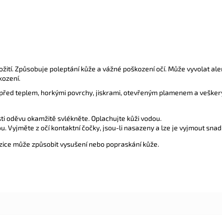
ožití. Způsobuje poleptání kůže a vážné poškození očí. Může vyvolat ale
kození.
ed teplem, horkými povrchy, jiskrami, otevřeným plamenem a veškerým
ti oděvu okamžitě svlékněte. Oplachujte kůži vodou.
. Vyjměte z očí kontaktní čočky, jsou-li nasazeny a lze je vyjmout snad
zice může způsobit vysušení nebo popraskání kůže.