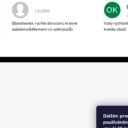
OK
Hodnocení obchodu je 5 z 5 hvězdiček.
1.8.2026
Objednavka, rychle doruceni, krasne
Vzdy rychlos
zabaleno👍Nemam co vytknout👍
kvalita zboží.
Z
á
p
a
t
í
Dalším pro
používáním