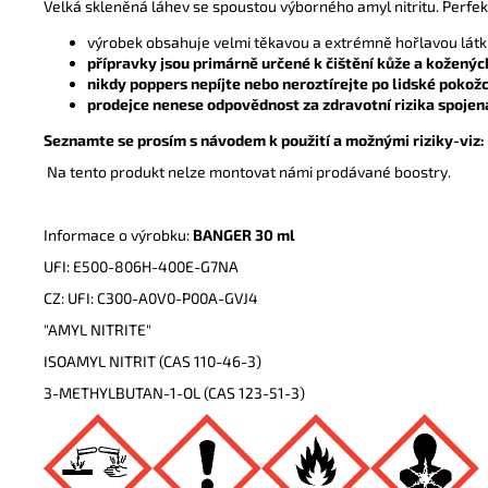
Velká skleněná láhev se spoustou výborného amyl nitritu. Perfek
výrobek obsahuje velmi těkavou a extrémně hořlavou látku 
přípravky jsou primárně určené k čištění kůže a kožených
nikdy poppers nepíjte nebo neroztírejte po lidské pokož
prodejce nenese odpovědnost za zdravotní rizika spojen
Seznamte se prosím s návodem k použití a možnými riziky-viz:
Na tento produkt nelze montovat námi prodávané boostry.
Informace o výrobku:
BANGER
30 ml
UFI: E500-806H-400E-G7NA
CZ: UFI: C300-A0V0-P00A-GVJ4
"AMYL NITRITE"
ISOAMYL NITRIT (CAS 110-46-3)
3-METHYLBUTAN-1-OL (CAS 123-51-3)