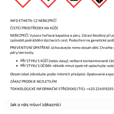
INFO ETIKETA: CZ NEBEZPEČÍ
ČISTÍCÍ PROSTŘEDEK NA KŮŽE
NEBEZPEČÍ: Vysoce hořlavá kapalina a páry. Zdraví škodlivý při p
způsobit podráždění dýchacích cest. Podezření na genetické poš
PREVENTIVNÍ OPATŘENÍ: Uchovávejte mimo dosah dětí. Chraňte př
páry/aerosoly.
PŘI STYKU S KŮŽÍ (nebo vlasy): veškeré kontaminované čás
PŘI STYKU S OČIMA: několik minut opatrně oplachujte vodou
Obsah/obal zlikvidujte podle místních předpisů. Opakovaná expo
ZÁKAZ PRODEJE NEZLETILÝM
TOXIKOLOGICKÉ INFORMAČNÍ STŘEDISKO (TIS): +420 224919293