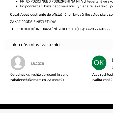
PŘI EXPOZICI NEBO PODEZŘENÍ NA NI: Vyhledejte lékařsk
Při podráždění kůže nebo vyrážce: Vyhledejte lékařskou 
Obsah/obal odstraňte do příslušného likvidačního střediska v sou
ZÁKAZ PRODEJE NEZLETILÝM
TOXIKOLOGICKÉ INFORMAČNÍ STŘEDISKO (TIS): +420 224919293
OK
Hodnocení obchodu je 5 z 5 hvězdiček.
1.8.2026
Objednavka, rychle doruceni, krasne
Vzdy rychlos
zabaleno👍Nemam co vytknout👍
kvalita zboží.
Z