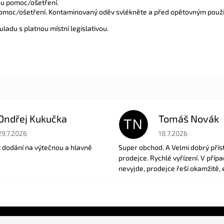
ou pomoc/ošetření.
pomoc/ošetření. Kontaminovaný oděv svlékněte a před opětovným použi
ladu s platnou místní legislativou.
Ondřej Kukučka
Tomáš Novák
TN
Hodnocení obchodu je 5 z 5 hvězdiček.
Hodnocení obchodu je
29.7.2026
18.7.2026
t dodání na výtečnou a hlavně
Super obchod. A Velmi dobrý přís
prodejce. Rychlé vyřízení. V příp
nevyjde, prodejce řeší okamžitě, 