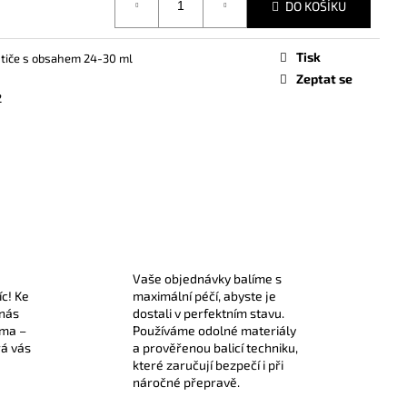
DO KOŠÍKU
Tisk
stiče s obsahem 24-30 ml
Zeptat se
2
Vaše objednávky balíme s
íc! Ke
maximální péčí, abyste je
 nás
dostali v perfektním stavu.
rma –
Používáme odolné materiály
rá vás
a prověřenou balicí techniku,
které zaručují bezpečí i při
náročné přepravě.