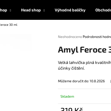
shop
Head shop
Výhodné balíčky
Obchodn
Feroce 30 ml
Co potřebujete najít?
Průměrné
Neohodnoceno
Podrobnosti hodn
hodnocení
produktu
HLEDAT
Amyl Feroce 
je
0,0
z
Velká lahvička plná kvalitní
5
účinky čištění.
Doporučujeme
hvězdiček.
Můžeme doručit do:
10.8.2026
Skladem
AMYL TITANIUM POPPERS 24 ML
AMSTERDAM ULT
319 Kč