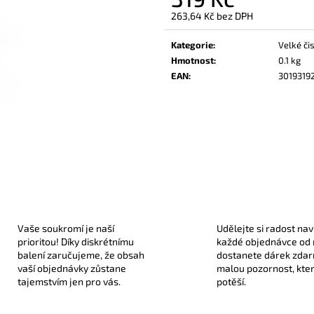
330 Kč
189 Kč
263,64 Kč bez DPH
Měrná
cena:
Kategorie
:
Velké či
Hmotnost
:
0.1 kg
EAN
:
3019319
Vaše soukromí je naší
Udělejte si radost nav
prioritou! Díky diskrétnímu
každé objednávce od
balení zaručujeme, že obsah
dostanete dárek zda
vaší objednávky zůstane
malou pozornost, kte
tajemstvím jen pro vás.
potěší.