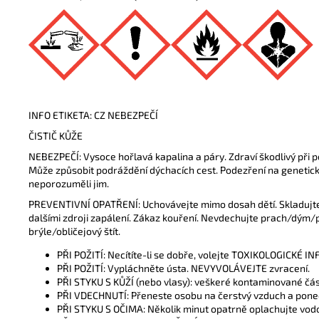
INFO ETIKETA: CZ NEBEZPEČÍ
ČISTIČ KŮŽE
NEBEZPEČÍ: Vysoce hořlavá kapalina a páry. Zdraví škodlivý při po
Může způsobit podráždění dýchacích cest. Podezření na genetické
neporozuměli jim.
PREVENTIVNÍ OPATŘENÍ: Uchovávejte mimo dosah dětí. Skladujte
dalšími zdroji zapálení. Zákaz kouření. Nevdechujte prach/dým
brýle/obličejový štít.
PŘI POŽITÍ: Necítíte-li se dobře, volejte TOXIKOLOGICKÉ
PŘI POŽITÍ: Vypláchněte ústa. NEVYVOLÁVEJTE zvracení.
PŘI STYKU S KŮŽÍ (nebo vlasy): veškeré kontaminované čás
PŘI VDECHNUTÍ: Přeneste osobu na čerstvý vzduch a ponech
PŘI STYKU S OČIMA: Několik minut opatrně oplachujte vodou