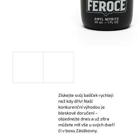
299 Kč
Získejte svůj balíček rychleji
než kdy dřív! Naší
konkurenční výhodou je
bleskové doručení –
objednejte dnes a už zítra
můžete mít vše u svých dveří
či v boxu Zásilkovny.