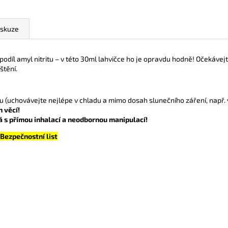
iskuze
podíl amyl nitritu – v této 30ml lahvičce ho je opravdu hodně! Očekávejt
štění.
(uchovávejte nejlépe v chladu a mimo dosah slunečního záření, např. v
 věcí!
á s přímou inhalací a neodbornou manipulací!
Bezpečnostní list