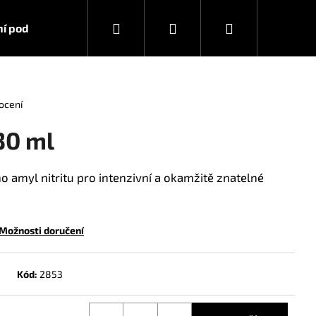
Hledat
Přihlášení
Nákupní
í podmínky
Kontakty
košík
ocení
30 ml
ho amyl nitritu pro intenzivní a okamžitě znatelné
Možnosti doručení
Kód:
2853
RA STRONG 10 ML