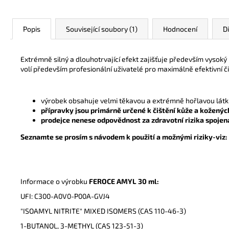
Popis
Související soubory (1)
Hodnocení
D
Extrémně silný a dlouhotrvající efekt zajišťuje především vysoký 
volí především profesionální uživatelé pro maximálně efektivní či
výrobek obsahuje velmi těkavou a extrémně hořlavou látku 
přípravky jsou primárně určené k čištění kůže a kožených
prodejce nenese odpovědnost za zdravotní rizika spojen
Seznamte se prosím s návodem k použití a možnými riziky-viz:
Informace o výrobku
FEROCE AMYL 30
ml:
UFI:
C300-A0V0-P00A-GVJ4
"ISOAMYL NITRITE" MIXED ISOMERS (CAS 110-46-3)
1-BUTANOL, 3-METHYL (CAS 123-51-3)