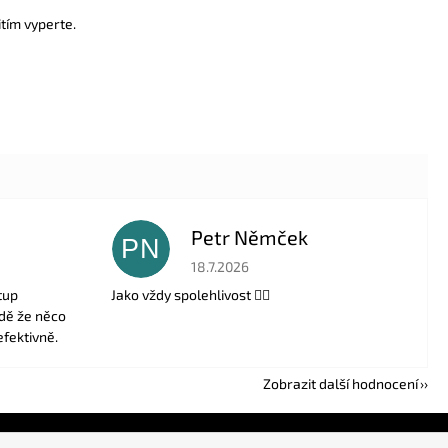
tím vyperte.
Petr Němček
PN
 5 z 5 hvězdiček.
Hodnocení obchodu je 5 z 5 hvězdiček.
18.7.2026
tup
Jako vždy spolehlivost 👍🏻
adě že něco
efektivně.
Zobrazit další hodnocení