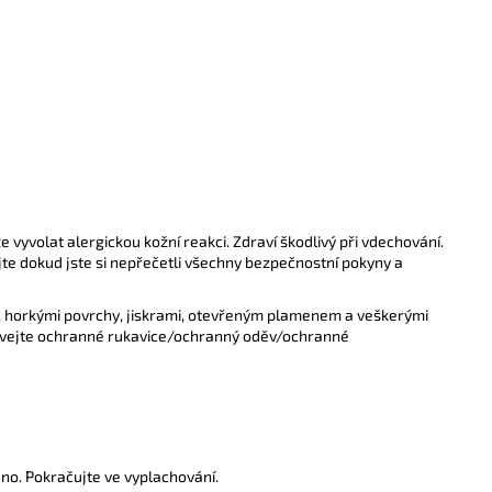
 vyvolat alergickou kožní reakci. Zdraví škodlivý při vdechování.
jte dokud jste si nepřečetli všechny bezpečnostní pokyny a
, horkými povrchy, jiskrami, otevřeným plamenem a veškerými
žívejte ochranné rukavice/ochranný oděv/ochranné
dno. Pokračujte ve vyplachování.