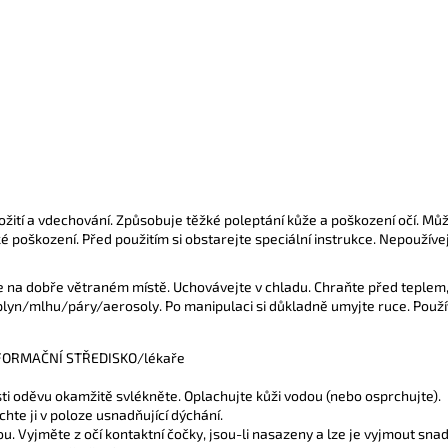
žití a vdechování. Způsobuje těžké poleptání kůže a poškození očí. Může
 poškození. Před použitím si obstarejte speciální instrukce. Nepoužíve
 na dobře větraném místě. Uchovávejte v chladu. Chraňte před teplem
/plyn/mlhu/páry/aerosoly. Po manipulaci si důkladně umyjte ruce. Pou
 INFORMAČNÍ STŘEDISKO/lékaře
ti oděvu okamžitě svlékněte. Oplachujte kůži vodou (nebo osprchujte).
te ji v poloze usnadňující dýchání.
. Vyjměte z očí kontaktní čočky, jsou-li nasazeny a lze je vyjmout sna