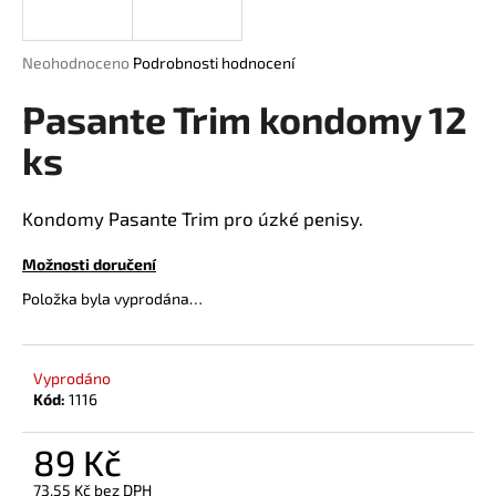
a
j
Průměrné
Neohodnoceno
Podrobnosti hodnocení
í
hodnocení
produktu
Pasante Trim kondomy 12
t
je
?
0,0
ks
z
5
hvězdiček.
Kondomy Pasante Trim pro úzké penisy.
HLEDAT
Možnosti doručení
Položka byla vyprodána…
D
o
Vyprodáno
Kód:
1116
p
o
r
89 Kč
u
73,55 Kč bez DPH