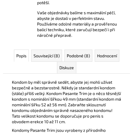
potěší.
Vaše objednávky balíme s maximální péčí,
abyste je dostali v perfektním stavu.
Používáme odolné materiály a prověřenou
balicí techniku, které zaručují bezpečí i při
náročné přepravě.
Popis
Související (8)
Podobné (8)
Hodnocení
Diskuze
Kondom by měl správně sedět, abyste jej mohli užívat
bezpečně a bezstarostně. Někdy je standardní kondom
(stále) příliš velký. Kondom Pasante Trim je o něco těsnější
kondom s nominální šířkou 49 mm (standardní kondom má
nominální šířku 52 až 56 mm). Zabraňte sklouznutí
kondomu objednáním správně nasazeného kondomu!
Tato velikost kondomu se doporučuje pro penis s
obvodem erekce 10 až 11 cm.
Kondomy Pasante Trim jsou vyrobeny z přírodního