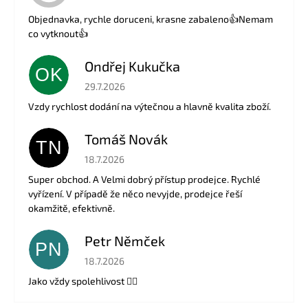
Objednavka, rychle doruceni, krasne zabaleno👍Nemam
co vytknout👍
Ondřej Kukučka
OK
Hodnocení obchodu je 5 z 5 hvězdiček.
29.7.2026
Vzdy rychlost dodání na výtečnou a hlavně kvalita zboží.
Tomáš Novák
TN
Hodnocení obchodu je 5 z 5 hvězdiček.
18.7.2026
Super obchod. A Velmi dobrý přístup prodejce. Rychlé
vyřízení. V případě že něco nevyjde, prodejce řeší
okamžitě, efektivně.
Petr Němček
PN
Hodnocení obchodu je 5 z 5 hvězdiček.
18.7.2026
Jako vždy spolehlivost 👍🏻