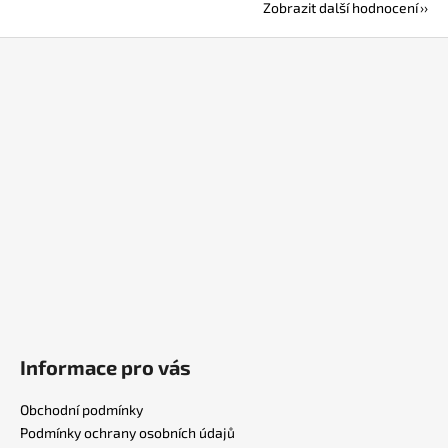
Zobrazit další hodnocení
Z
á
p
a
t
í
Informace pro vás
Obchodní podmínky
Podmínky ochrany osobních údajů