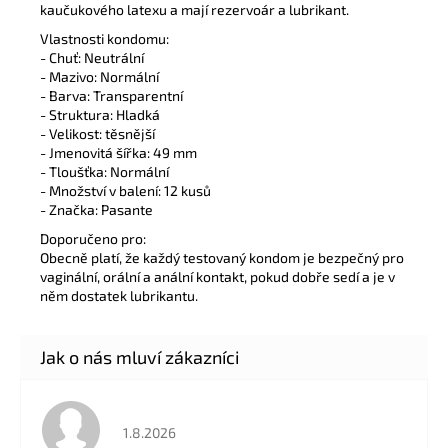
kaučukového latexu a mají rezervoár a lubrikant.
Vlastnosti kondomu:
- Chuť: Neutrální
- Mazivo: Normální
- Barva: Transparentní
- Struktura: Hladká
- Velikost: těsnější
- Jmenovitá šířka: 49 mm
- Tloušťka: Normální
- Množství v balení: 12 kusů
- Značka: Pasante
Doporučeno pro:
Obecně platí, že každý testovaný kondom je bezpečný pro
vaginální, orální a anální kontakt, pokud dobře sedí a je v
něm dostatek lubrikantu.
Hodnocení obchodu je 5 z 5 hvězdiček.
1.8.2026