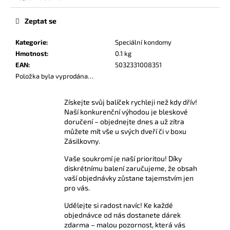
č
Měrná
u
cena:
Zeptat se
j
e
Kategorie
:
Speciální kondomy
m
Hmotnost
:
0.1 kg
e
EAN
:
5032331008351
Položka byla vyprodána…
AMYL
TITANIUM
Získejte svůj balíček rychleji než kdy dřív!
POPPERS
Naší konkurenční výhodou je bleskové
24
doručení – objednejte dnes a už zítra
ML
můžete mít vše u svých dveří či v boxu
330
Zásilkovny.
Kč
Vaše soukromí je naší prioritou! Díky
diskrétnímu balení zaručujeme, že obsah
vaší objednávky zůstane tajemstvím jen
pro vás.
Udělejte si radost navíc! Ke každé
objednávce od nás dostanete dárek
zdarma – malou pozornost, která vás