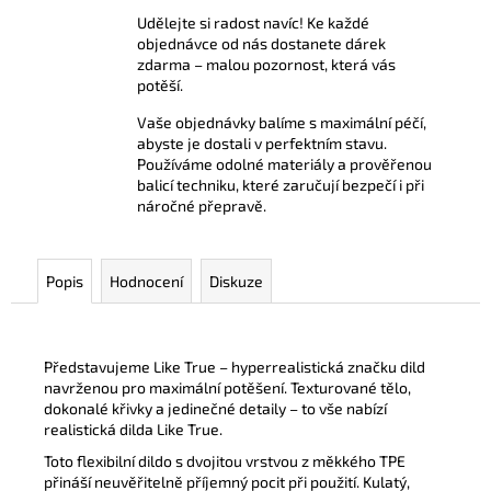
Udělejte si radost navíc! Ke každé
objednávce od nás dostanete dárek
zdarma – malou pozornost, která vás
potěší.
Vaše objednávky balíme s maximální péčí,
abyste je dostali v perfektním stavu.
Používáme odolné materiály a prověřenou
balicí techniku, které zaručují bezpečí i při
náročné přepravě.
Popis
Hodnocení
Diskuze
Představujeme Like True – hyperrealistická značku dild
navrženou pro maximální potěšení. Texturované tělo,
dokonalé křivky a jedinečné detaily – to vše nabízí
realistická dilda Like True.
Toto flexibilní dildo s dvojitou vrstvou z měkkého TPE
přináší neuvěřitelně příjemný pocit při použití. Kulatý,