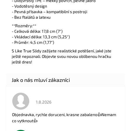
- Dvojvrstvý TPE – měkký povrch, pevné jádro
- Vodotěsný design
- Pevná přísavka – kompatibilní s postroji
- Bez ftalátů a latexu
**Rozměry:**
- Celková délka: 17,8 cm (7")
- Vkládací délka: 13,3 cm (5,25")
- Průměr: 4,5 cm (1,77")
S Like True Slidy zažijete realistické potěšení, jaké jste
ještě nepoznali. Objevte svou novou oblíbenou hračku
ještě dnes!
Hodnocení obchodu je 5 z 5 hvězdiček.
1.8.2026
Objednavka, rychle doruceni, krasne zabaleno👍Nemam
co vytknout👍