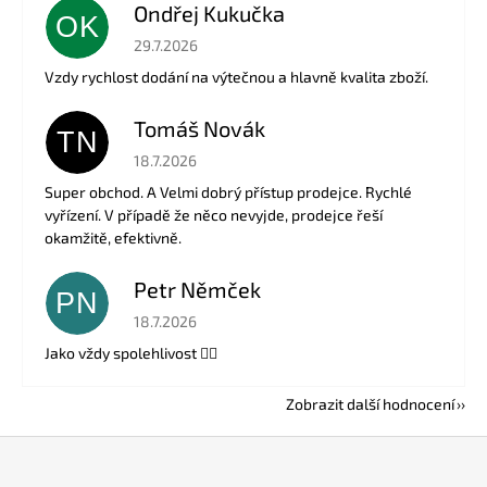
Ondřej Kukučka
OK
Hodnocení obchodu je 5 z 5 hvězdiček.
29.7.2026
Vzdy rychlost dodání na výtečnou a hlavně kvalita zboží.
Tomáš Novák
TN
Hodnocení obchodu je 5 z 5 hvězdiček.
18.7.2026
Super obchod. A Velmi dobrý přístup prodejce. Rychlé
vyřízení. V případě že něco nevyjde, prodejce řeší
okamžitě, efektivně.
Petr Němček
PN
Hodnocení obchodu je 5 z 5 hvězdiček.
18.7.2026
Jako vždy spolehlivost 👍🏻
Zobrazit další hodnocení
Z
á