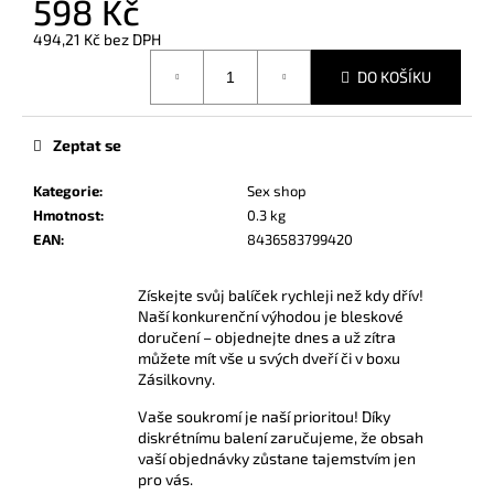
598 Kč
č
u
494,21 Kč bez DPH
j
Měrná
e
DO KOŠÍKU
cena:
m
e
Zeptat se
AMSTERDAM
Kategorie
:
Sex shop
ULTRA
Hmotnost
:
0.3 kg
STRONG
EAN
:
8436583799420
10
ML
Získejte svůj balíček rychleji než kdy dřív!
189
Kč
Naší konkurenční výhodou je bleskové
doručení – objednejte dnes a už zítra
můžete mít vše u svých dveří či v boxu
Zásilkovny.
Vaše soukromí je naší prioritou! Díky
diskrétnímu balení zaručujeme, že obsah
vaší objednávky zůstane tajemstvím jen
pro vás.