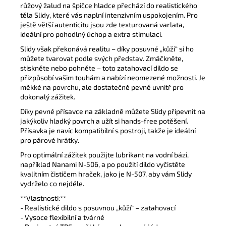
růžový žalud na špičce hladce přechází do realistického
těla Slidy, které vás naplní intenzivním uspokojením. Pro
ještě větší autenticitu jsou zde texturovaná varlata,
ideální pro pohodlný úchop a extra stimulaci.
Slidy však překonává realitu – díky posuvné „kůži“ si ho
můžete tvarovat podle svých představ. Zmáčkněte,
stiskněte nebo pohněte – toto zatahovací dildo se
přizpůsobí vašim touhám a nabízí neomezené možnosti. Je
měkké na povrchu, ale dostatečně pevné uvnitř pro
dokonalý zážitek.
Díky pevné přísavce na základně můžete Slidy připevnit na
jakýkoliv hladký povrch a užít si hands-free potěšení.
Přísavka je navíc kompatibilní s postroji, takže je ideální
pro párové hrátky.
Pro optimální zážitek použijte lubrikant na vodní bázi,
například Nanami N-506, a po použití dildo vyčistěte
kvalitním čističem hraček, jako je N-507, aby vám Slidy
vydrželo co nejdéle.
**Vlastnosti:**
- Realistické dildo s posuvnou „kůží“ – zatahovací
- Vysoce flexibilní a tvárné