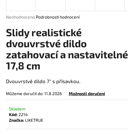
a
j
Průměrné
Neohodnoceno
Podrobnosti hodnocení
í
hodnocení
produktu
Slidy realistické
t
je
?
0,0
dvouvrstvé dildo
z
zatahovací a nastavitelné
5
hvězdiček.
17,8 cm
HLEDAT
Dvouvrstvé dildo 7" s přísavkou.
Můžeme doručit do:
11.8.2026
Možnosti doručení
D
o
p
Skladem
Kód:
2214
o
Značka:
LIKETRUE
r
u