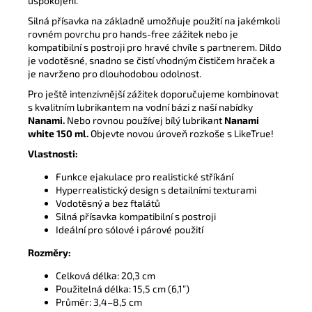
uspokojení.
Silná přísavka na základně umožňuje použití na jakémkoli
rovném povrchu pro hands-free zážitek nebo je
kompatibilní s postroji pro hravé chvíle s partnerem. Dildo
je vodotěsné, snadno se čistí vhodným čističem hraček a
je navrženo pro dlouhodobou odolnost.
Pro ještě intenzivnější zážitek doporučujeme kombinovat
s kvalitním lubrikantem na vodní bázi z naší nabídky
Nanami.
Nebo rovnou používej bílý lubrikant
Nanami
white 150 ml
.
Objevte novou úroveň rozkoše s LikeTrue!
Vlastnosti:
Funkce ejakulace pro realistické stříkání
Hyperrealistický design s detailními texturami
Vodotěsný a bez ftalátů
Silná přísavka kompatibilní s postroji
Ideální pro sólové i párové použití
Rozměry:
Celková délka: 20,3 cm
Použitelná délka: 15,5 cm (6,1”)
Průměr: 3,4–8,5 cm