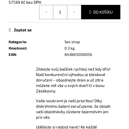
č
577,69 Kč bez DPH
u
Měrná
DO KOŠÍKU
cena:
j
e
m
Zeptat se
e
Kategorie
:
Sex shop
Hmotnost
:
0.3 kg
AMYL
EAN
:
8436615008056
TITANIUM
POPPERS
24
Získejte svůj balíček rychleji než kdy dřív!
ML
Naší konkurenční výhodou je bleskové
330
doručení – objednejte dnes a už zítra
Kč
můžete mít vše u svých dveří či v boxu
Zásilkovny.
Vaše soukromí je naší prioritou! Díky
diskrétnímu balení zaručujeme, že obsah
vaší objednávky zůstane tajemstvím jen
pro vás.
Udělejte si radost navíc! Ke každé