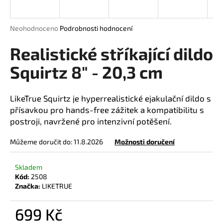
a
j
Průměrné
Neohodnoceno
Podrobnosti hodnocení
í
hodnocení
produktu
Realistické stříkající dildo
t
je
?
0,0
Squirtz 8" - 20,3 cm
z
5
hvězdiček.
LikeTrue Squirtz je hyperrealistické ejakulační dildo s
přísavkou pro hands-free zážitek a kompatibilitu s
HLEDAT
postroji, navržené pro intenzivní potěšení.
Můžeme doručit do:
11.8.2026
Možnosti doručení
D
Skladem
o
Kód:
2508
p
Značka:
LIKETRUE
o
r
699 Kč
u