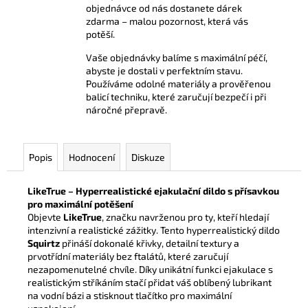
objednávce od nás dostanete dárek
zdarma – malou pozornost, která vás
potěší.
Vaše objednávky balíme s maximální péčí,
abyste je dostali v perfektním stavu.
Používáme odolné materiály a prověřenou
balicí techniku, které zaručují bezpečí i při
náročné přepravě.
Popis
Hodnocení
Diskuze
LikeTrue – Hyperrealistické ejakulační dildo s přísavkou
pro maximální potěšení
Objevte
LikeTrue
, značku navrženou pro ty, kteří hledají
intenzivní a realistické zážitky. Tento hyperrealistický dildo
Squirtz
přináší dokonalé křivky, detailní textury a
prvotřídní materiály bez ftalátů, které zaručují
nezapomenutelné chvíle. Díky unikátní funkci ejakulace s
realistickým stříkáním stačí přidat váš oblíbený lubrikant
na vodní bázi a stisknout tlačítko pro maximální