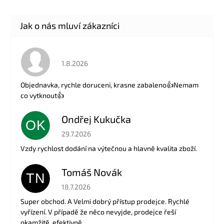
Hodnocení obchodu je 5 z 5 hvězdiček.
1.8.2026
Objednavka, rychle doruceni, krasne zabaleno👍Nemam
co vytknout👍
Ondřej Kukučka
OK
Hodnocení obchodu je 5 z 5 hvězdiček.
29.7.2026
Vzdy rychlost dodání na výtečnou a hlavně kvalita zboží.
Tomáš Novák
TN
Hodnocení obchodu je 5 z 5 hvězdiček.
18.7.2026
Super obchod. A Velmi dobrý přístup prodejce. Rychlé
vyřízení. V případě že něco nevyjde, prodejce řeší
okamžitě, efektivně.