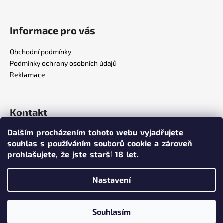
Informace pro vás
Obchodní podmínky
Podmínky ochrany osobních údajů
Reklamace
Kontakt
Dalším procházením tohoto webu vyjadřujete
info
@
poppersy.cz
souhlas s používáním souborů cookie a zároveň
+420 734 256 636
prohlašujete,
že jste starší 18 let.
poppersy.cz
Nastavení
Vytvořil Shoptet
Souhlasím
Copyright 2026
poppersy.cz
. Všechna práva vyhrazena.