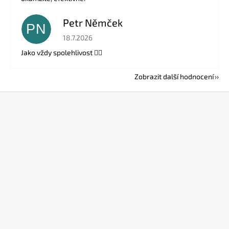
Petr Němček
PN
Hodnocení obchodu je 5 z 5 hvězdiček.
18.7.2026
Jako vždy spolehlivost 👍🏻
Zobrazit další hodnocení
Z
á
p
a
t
í