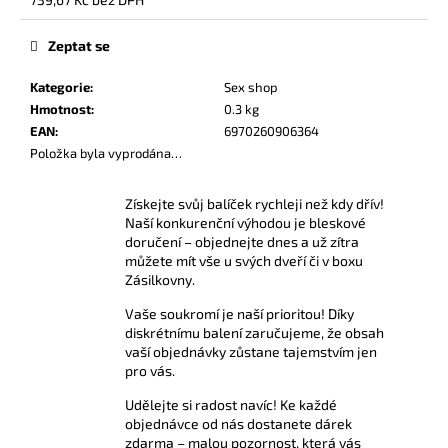
č
Měrná
u
cena:
Zeptat se
j
e
Kategorie
:
Sex shop
m
Hmotnost
:
0.3 kg
e
EAN
:
6970260906364
Položka byla vyprodána…
AMSTERDAM
ULTRA
Získejte svůj balíček rychleji než kdy dřív!
STRONG
Naší konkurenční výhodou je bleskové
10
ML
doručení – objednejte dnes a už zítra
můžete mít vše u svých dveří či v boxu
189
Zásilkovny.
Kč
Vaše soukromí je naší prioritou! Díky
diskrétnímu balení zaručujeme, že obsah
vaší objednávky zůstane tajemstvím jen
pro vás.
Udělejte si radost navíc! Ke každé
objednávce od nás dostanete dárek
zdarma – malou pozornost, která vás