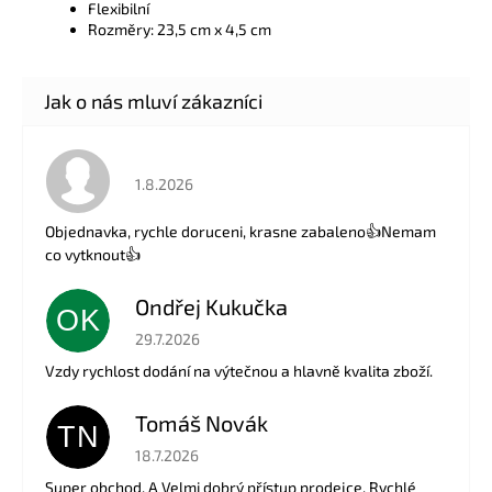
Flexibilní
Rozměry: 23,5 cm x 4,5 cm
Hodnocení obchodu je 5 z 5 hvězdiček.
1.8.2026
Objednavka, rychle doruceni, krasne zabaleno👍Nemam
co vytknout👍
Ondřej Kukučka
OK
Hodnocení obchodu je 5 z 5 hvězdiček.
29.7.2026
Vzdy rychlost dodání na výtečnou a hlavně kvalita zboží.
Tomáš Novák
TN
Hodnocení obchodu je 5 z 5 hvězdiček.
18.7.2026
Super obchod. A Velmi dobrý přístup prodejce. Rychlé