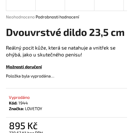
a
j
Průměrné
Neohodnoceno
Podrobnosti hodnocení
í
hodnocení
produktu
Dvouvrstvé dildo 23,5 cm
t
je
?
0,0
z
Reálný pocit kůže, která se natahuje a vnitřek se
5
ohýbá, jako u skutečného penisu!
hvězdiček.
Možnosti doručení
HLEDAT
Položka byla vyprodána…
D
Vyprodáno
o
Kód:
1944
p
Značka:
LOVETOY
o
r
895 Kč
u
739,67 Kč bez DPH