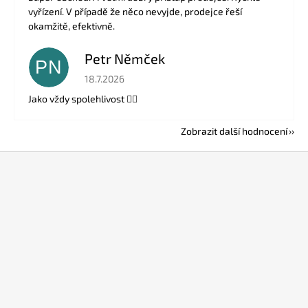
vyřízení. V případě že něco nevyjde, prodejce řeší
okamžitě, efektivně.
Petr Němček
PN
Hodnocení obchodu je 5 z 5 hvězdiček.
18.7.2026
Jako vždy spolehlivost 👍🏻
Zobrazit další hodnocení
Z
á
p
a
t
í