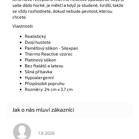
vaše dildo horké, je měkčí a když je studené, tvrdší, takže
se vždy rozhodnete, dokud nebude pevnost, kterou
chcete.
Vlastnosti:
Realistický
Dvojí hustota
Paměťový silikon - Silexpan
Thermo Reactive vzorec
Platinový silikon
Bez ftalátů a latexu
Silná přísavka
Hypoalergenní
Přizpůsobit popruhu
Rozměry: 24 cm x 3,7 cm
Hodnocení obchodu je 5 z 5 hvězdiček.
1.8.2026