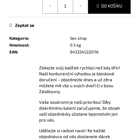
č
Měrná
DO KOŠÍKU
cena:
u
j
e
Zeptat se
m
e
Kategorie
:
Sex shop
Hmotnost
:
0.5 kg
EAN
:
8433345220116
AMYL
POPPERS
24
Získejte svůj balíček rychleji než kdy dřív!
ML
Naší konkurenční výhodou je bleskové
335
doručení – objednejte dnes a už zítra
Kč
můžete mít vše u svých dveří či v boxu
Zásilkovny.
Vaše soukromí je naší prioritou! Díky
diskrétnímu balení zaručujeme, že obsah
vaší objednávky zůstane tajemstvím jen
pro vás.
Udělejte si radost navíc! Ke každé
objednávce od nás dostanete dárek