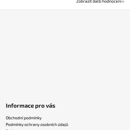
Zobrazit další hodnocení
Z
á
p
a
t
í
Informace pro vás
Obchodní podmínky
Podmínky ochrany osobních údajů