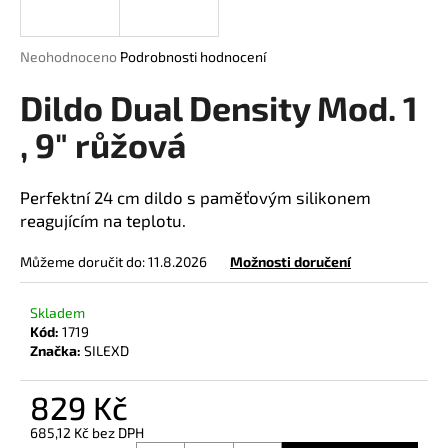
a
j
Průměrné
Neohodnoceno
Podrobnosti hodnocení
í
hodnocení
produktu
Dildo Dual Density Mod. 1
t
je
?
0,0
, 9" růžová
z
5
hvězdiček.
Perfektní 24 cm dildo s paměťovým silikonem
reagujícím na teplotu.
HLEDAT
Můžeme doručit do:
11.8.2026
Možnosti doručení
Skladem
D
Kód:
1719
o
Značka:
SILEXD
p
o
829 Kč
r
u
685,12 Kč bez DPH