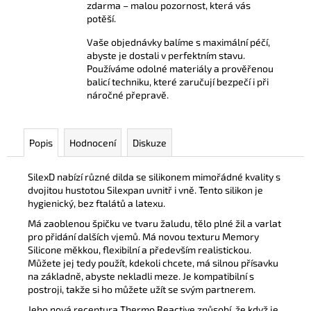
zdarma – malou pozornost, která vás
potěší.
Vaše objednávky balíme s maximální péčí,
abyste je dostali v perfektním stavu.
Používáme odolné materiály a prověřenou
balicí techniku, které zaručují bezpečí i při
náročné přepravě.
Popis
Hodnocení
Diskuze
SilexD nabízí různé dilda se silikonem mimořádné kvality s
dvojitou hustotou Silexpan uvnitř i vně. Tento silikon je
hygienický, bez ftalátů a latexu.
Má zaoblenou špičku ve tvaru žaludu, tělo plné žil a varlat
pro přidání dalších vjemů. Má novou texturu Memory
Silicone měkkou, flexibilní a především realistickou.
Můžete jej tedy použít, kdekoli chcete, má silnou přísavku
na základně, abyste nekladli meze. Je kompatibilní s
postroji, takže si ho můžete užít se svým partnerem.
Jeho nová receptura Thermo Reactive způsobí, že když je