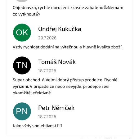
Objednavka, rychle doruceni, krasne zabaleno👍Nemam
co vytknout👍
Ondřej Kukučka
OK
Hodnocení obchodu je 5 z 5 hvězdiček.
29.7.2026
Vzdy rychlost dodání na výtečnou a hlavně kvalita zboží.
Tomáš Novák
TN
Hodnocení obchodu je 5 z 5 hvězdiček.
18.7.2026
Super obchod. A Velmi dobrý přístup prodejce. Rychlé
vyřízení. V případě že něco nevyjde, prodejce řeší
okamžitě, efektivně.
Petr Němček
PN
Hodnocení obchodu je 5 z 5 hvězdiček.
18.7.2026
Jako vždy spolehlivost 👍🏻