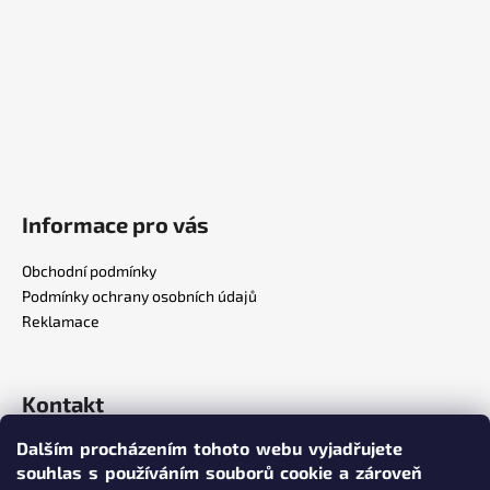
í
Informace pro vás
Obchodní podmínky
Podmínky ochrany osobních údajů
Reklamace
Kontakt
Dalším procházením tohoto webu vyjadřujete
info
@
poppersy.cz
souhlas s používáním souborů cookie a zároveň
+420 734 256 636