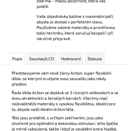
zdarma – malou pozornost, která vás
potěší.
Vaše objednávky balíme s maximální péčí,
abyste je dostali v perfektním stavu.
Používáme odolné materiály a prověřenou
balicí techniku, které zaručují bezpečí i při
náročné přepravě.
Popis
Související (1)
Hodnocení
Diskuze
Představujeme vám nové členy Action, super flexibilní
dilda, se kterými si užijete svou sexualitu jako nikdy
předtím.
Řada dilda Action se dodává ve 3 různých velikostech a ve
dvou atraktivních a ženských barvách.
Všechny mají
nejkvalitnější materiály s vysokou flexibilitou, ideální pro
to, abyste našli ideální držení těla.
Tělo jsou protáhlé, s určitým zakřivením, jsou jako
stvořené pro optimální a dokonalou stimulaci.
Jeho špička
je mírně vyboulená, takže i když je zavádění extra hladké,