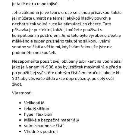
je také extra uspokojivé.
Jeho základna je ve tvaru srdce se silnou přísavkou, takže
jej můžete umístit na téměř jakýkoli hladký povrch a
nechat si tak volné ruce ke stimulaci, co chcete.
Tato
přísavka je perfektní, takže ji můžete používat s
kompatibilním postrojem.
Jeho tělo bylo vyrobeno z extra
měkkého a super pružného tekutého silikonu, velmi
snadno se čistí a věřte mi, když vám řeknu, že jste nic
podobného nezkoušeli.
Nezapomeňte použít svůj oblíbený lubrikant na vodní bázi,
jako je Nanami N-506, aby byl zážitek maximální, a před a
po použití jej vyčistěte dobrým čističem hraček, jako je N-
507, aby vás vaše dilda akce doprovázely. po celý svůj
život.
Vlastnosti:
Velikosti M
tekutý silikon
hyper flexibilní
Měkké a bezpečné materiály
velmi snadno se čistí
Vhodné s postroji