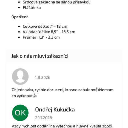
Srdcová základna se silnou přísavkou
Pláštěnka
Opatření:
Celková délka: 7" - 18 cm
Vkládací délka: 6,5” – 16,5 cm
Průměr: 1,3" - 3,3 cm
Hodnocení obchodu je 5 z 5 hvězdiček.
1.8.2026
Objednavka, rychle doruceni, krasne zabaleno👍Nemam
co vytknout👍
Ondřej Kukučka
OK
Hodnocení obchodu je 5 z 5 hvězdiček.
29.7.2026
Vzdy rychlost dodání na výtečnou a hlavně kvalita zboží.