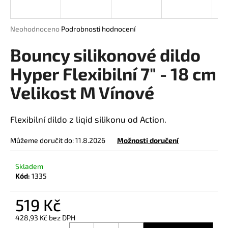
a
j
Průměrné
Neohodnoceno
Podrobnosti hodnocení
í
hodnocení
produktu
Bouncy silikonové dildo
t
je
?
0,0
Hyper Flexibilní 7" - 18 cm
z
Velikost M Vínové
5
hvězdiček.
HLEDAT
Flexibilní dildo z liqid silikonu od Action.
Můžeme doručit do:
11.8.2026
Možnosti doručení
D
Skladem
o
Kód:
1335
p
o
519 Kč
r
428,93 Kč bez DPH
u
Měrná