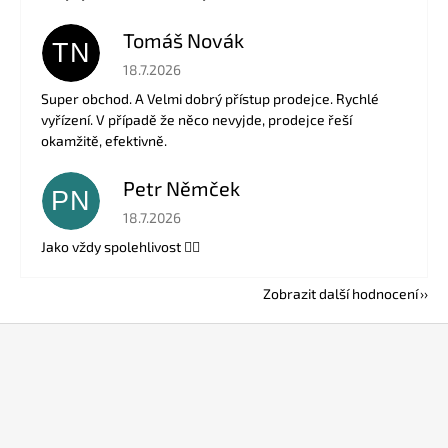
Tomáš Novák
TN
Hodnocení obchodu je 5 z 5 hvězdiček.
18.7.2026
Super obchod. A Velmi dobrý přístup prodejce. Rychlé
vyřízení. V případě že něco nevyjde, prodejce řeší
okamžitě, efektivně.
Petr Němček
PN
Hodnocení obchodu je 5 z 5 hvězdiček.
18.7.2026
Jako vždy spolehlivost 👍🏻
Zobrazit další hodnocení
Z
á
p
a
t