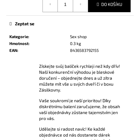
č
DO KOŠÍKU
cena:
u
j
e
Zeptat se
m
e
Kategorie
:
Sex shop
Hmotnost
:
0.3 kg
EAN
:
8436583792155
AMYL
POPPERS
24
Získejte svůj balíček rychleji než kdy dřív!
ML
Naší konkurenční výhodou je bleskové
doručení – objednejte dnes a už zítra
335
Kč
můžete mít vše u svých dveří či v boxu
Zásilkovny.
Vaše soukromí je naší prioritou! Díky
diskrétnímu balení zaručujeme, že obsah
vaší objednávky zůstane tajemstvím jen
pro vás.
Udělejte si radost navíc! Ke každé
objednávce od nás dostanete dárek