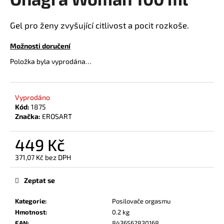
je
a
0,0
z
j
Gel pro ženy zvyšující citlivost a pocit rozkoše.
5
í
hvězdiček.
Možnosti doručení
t
Položka byla vyprodána…
?
Vyprodáno
Kód:
1875
HLEDAT
Značka:
EROSART
449 Kč
371,07 Kč bez DPH
D
Měrná
o
cena:
Zeptat se
p
o
Kategorie
:
Posilovače orgasmu
r
Hmotnost
:
0.2 kg
u
EAN
:
8436562830168