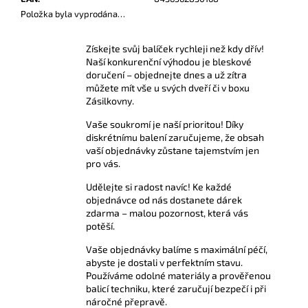
č
Položka byla vyprodána…
u
j
e
Získejte svůj balíček rychleji než kdy dřív!
Naší konkurenční výhodou je bleskové
m
doručení – objednejte dnes a už zítra
e
můžete mít vše u svých dveří či v boxu
Zásilkovny.
AMYL
Vaše soukromí je naší prioritou! Díky
POPPERS
diskrétnímu balení zaručujeme, že obsah
24
vaší objednávky zůstane tajemstvím jen
ML
pro vás.
299
Kč
Udělejte si radost navíc! Ke každé
objednávce od nás dostanete dárek
zdarma – malou pozornost, která vás
potěší.
Vaše objednávky balíme s maximální péčí,
abyste je dostali v perfektním stavu.
Používáme odolné materiály a prověřenou
balicí techniku, které zaručují bezpečí i při
náročné přepravě.