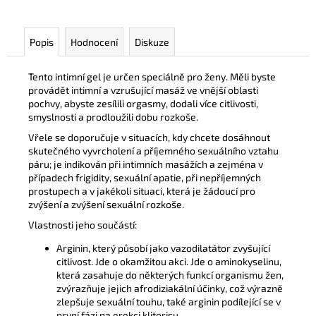
Popis
Hodnocení
Diskuze
Tento intimní gel je určen speciálně pro ženy. Měli byste
provádět intimní a vzrušující masáž ve vnější oblasti
pochvy, abyste zesílili orgasmy, dodali více citlivosti,
smyslnosti a prodloužili dobu rozkoše.
Vřele se doporučuje v situacích, kdy chcete dosáhnout
skutečného vyvrcholení a příjemného sexuálního vztahu
páru; je indikován při intimních masážích a zejména v
případech frigidity, sexuální apatie, při nepříjemných
prostupech a v jakékoli situaci, která je žádoucí pro
zvýšení a zvýšení sexuální rozkoše.
Vlastnosti jeho součástí:
Arginin, který působí jako vazodilatátor zvyšující
citlivost. Jde o okamžitou akci. Jde o aminokyselinu,
která zasahuje do některých funkcí organismu žen,
zvýrazňuje jejich afrodiziakální účinky, což výrazně
zlepšuje sexuální touhu, také arginin podílející se v
první fázi na erekci klitorisu.