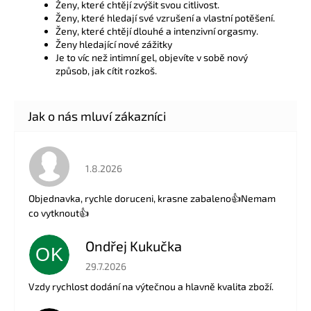
Ženy, které chtějí zvýšit svou citlivost.
Ženy, které hledají své vzrušení a vlastní potěšení.
Ženy, které chtějí dlouhé a intenzivní orgasmy.
Ženy hledající nové zážitky
Je to víc než intimní gel, objevíte v sobě nový
způsob, jak cítit rozkoš.
Hodnocení obchodu je 5 z 5 hvězdiček.
1.8.2026
Objednavka, rychle doruceni, krasne zabaleno👍Nemam
co vytknout👍
Ondřej Kukučka
OK
Hodnocení obchodu je 5 z 5 hvězdiček.
29.7.2026
Vzdy rychlost dodání na výtečnou a hlavně kvalita zboží.