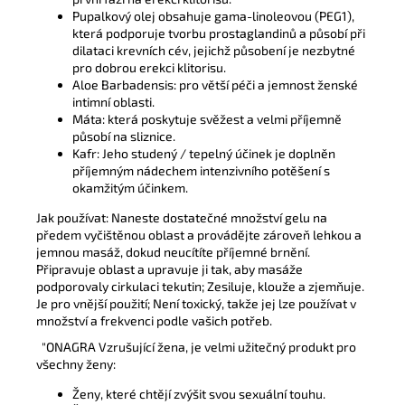
Pupalkový olej obsahuje gama-linoleovou (PEG1),
která podporuje tvorbu prostaglandinů a působí při
dilataci krevních cév, jejichž působení je nezbytné
pro dobrou erekci klitorisu.
Aloe Barbadensis: pro větší péči a jemnost ženské
intimní oblasti.
Máta: která poskytuje svěžest a velmi příjemně
působí na sliznice.
Kafr: Jeho studený / tepelný účinek je doplněn
příjemným nádechem intenzivního potěšení s
okamžitým účinkem.
Jak používat: Naneste dostatečné množství gelu na
předem vyčištěnou oblast a provádějte zároveň lehkou a
jemnou masáž, dokud neucítíte příjemné brnění.
Připravuje oblast a upravuje ji tak, aby masáže
podporovaly cirkulaci tekutin; Zesiluje, klouže a zjemňuje.
Je pro vnější použití; Není toxický, takže jej lze používat v
množství a frekvenci podle vašich potřeb.
"ONAGRA Vzrušující žena, je velmi užitečný produkt pro
všechny ženy:
Ženy, které chtějí zvýšit svou sexuální touhu.