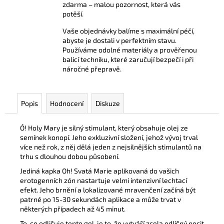
zdarma – malou pozornost, která vás
potěší.
Vaše objednávky balíme s maximální péčí,
abyste je dostali v perfektním stavu.
Používáme odolné materiály a prověřenou
balicí techniku, které zaručují bezpečí i při
náročné přepravě.
Popis
Hodnocení
Diskuze
Ó! Holy Mary je silný stimulant, který obsahuje olej ze
semínek konopí. Jeho exkluzivní složení, jehož vývoj trval
více než rok, z něj dělá jeden z nejsilnějších stimulantů na
trhu s dlouhou dobou působení.
Jediná kapka Oh! Svatá Marie aplikovaná do vašich
erotogenních zón nastartuje velmi intenzivní lechtací
efekt. Jeho brnění a lokalizované mravenčení začíná být
patrné po 15-30 sekundách aplikace a může trvat v
některých případech až 45 minut.
To, co odlišuje tento gel, je to, že vytváří zcela odlišný pocit