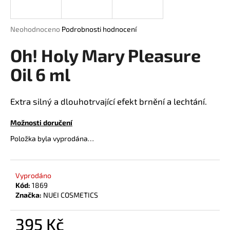
a
j
Průměrné
Neohodnoceno
Podrobnosti hodnocení
í
hodnocení
produktu
Oh! Holy Mary Pleasure
t
je
?
0,0
Oil 6 ml
z
5
hvězdiček.
Extra silný a dlouhotrvající efekt brnění a lechtání.
HLEDAT
Možnosti doručení
Položka byla vyprodána…
D
o
Vyprodáno
Kód:
1869
p
Značka:
NUEI COSMETICS
o
r
395 Kč
u