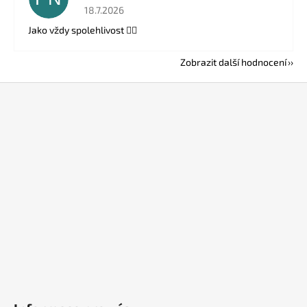
Hodnocení obchodu je 5 z 5 hvězdiček.
18.7.2026
Jako vždy spolehlivost 👍🏻
Zobrazit další hodnocení
Z
á
p
a
t
í