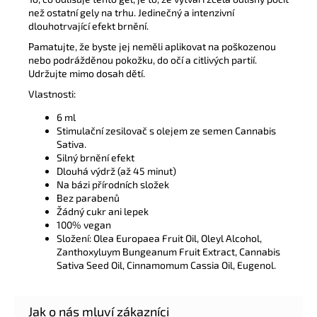
než ostatní gely na trhu. Jedinečný a intenzivní
dlouhotrvající efekt brnění.
Pamatujte, že byste jej neměli aplikovat na poškozenou
nebo podrážděnou pokožku, do očí a citlivých partií.
Udržujte mimo dosah dětí.
Vlastnosti:
6 ml
Stimulační zesilovač s olejem ze semen Cannabis
Sativa.
Silný brnění efekt
Dlouhá výdrž (až 45 minut)
Na bázi přírodních složek
Bez parabenů
Žádný cukr ani lepek
100% vegan
Složení: Olea Europaea Fruit Oil, Oleyl Alcohol,
Zanthoxyluym Bungeanum Fruit Extract, Cannabis
Sativa Seed Oil, Cinnamomum Cassia Oil, Eugenol.