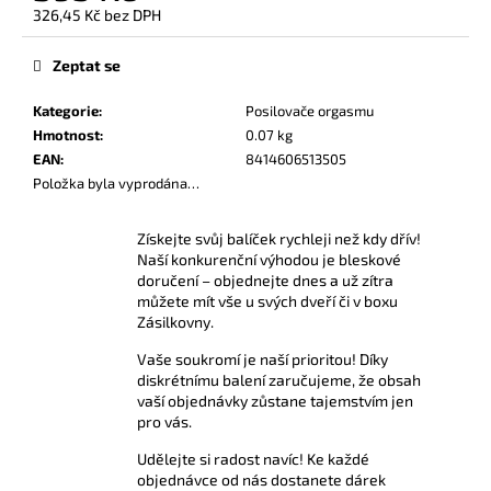
č
326,45 Kč bez DPH
u
Měrná
j
cena:
Zeptat se
e
m
Kategorie
:
Posilovače orgasmu
e
Hmotnost
:
0.07 kg
EAN
:
8414606513505
Položka byla vyprodána…
AMYL
TITANIUM
POPPERS
Získejte svůj balíček rychleji než kdy dřív!
24
Naší konkurenční výhodou je bleskové
ML
doručení – objednejte dnes a už zítra
330
můžete mít vše u svých dveří či v boxu
Kč
Zásilkovny.
Vaše soukromí je naší prioritou! Díky
diskrétnímu balení zaručujeme, že obsah
vaší objednávky zůstane tajemstvím jen
pro vás.
Udělejte si radost navíc! Ke každé
objednávce od nás dostanete dárek