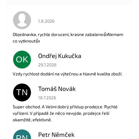
Hodnocení obchodu je 5 z 5 hvězdiček.
1.8.2026
Objednavka, rychle doruceni, krasne zabaleno👍Nemam
co vytknout👍
Ondřej Kukučka
OK
Hodnocení obchodu je 5 z 5 hvězdiček.
29.7.2026
Vzdy rychlost dodání na výtečnou a hlavně kvalita zboží.
Tomáš Novák
TN
Hodnocení obchodu je 5 z 5 hvězdiček.
18.7.2026
Super obchod. A Velmi dobrý přístup prodejce. Rychlé
vyřízení. V případě že něco nevyjde, prodejce řeší
okamžitě, efektivně.
Petr Němček
PN