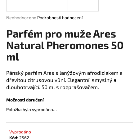
a
j
Průměrné
Neohodnoceno
Podrobnosti hodnocení
í
hodnocení
produktu
Parfém pro muže Ares
t
je
?
0,0
Natural Pheromones 50
z
ml
5
hvězdiček.
HLEDAT
Pánský parfém Ares s lanýžovým afrodiziakem a
dřevitou citrusovou vůní. Elegantní, smyslný a
dlouhotrvající. 50 ml s rozprašovačem.
D
Možnosti doručení
o
Položka byla vyprodána…
p
o
r
Vyprodáno
u
Kód:
2562