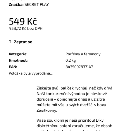
č
Značka:
SECRET PLAY
u
j
549 Kč
e
m
453,72 Kč bez DPH
e
Měrná
cena:
Zeptat se
POPPERS
Kategorie
:
Parfémy a feromony
BAD
Hmotnost
:
0.2 kg
24
ML
EAN
:
8435097837147
Položka byla vyprodána…
330
Kč
Získejte svůj balíček rychleji než kdy dřív!
Naší konkurenční výhodou je bleskové
doručení – objednejte dnes a už zítra
můžete mít vše u svých dveří či v boxu
Zásilkovny.
Vaše soukromí je naší prioritou! Díky
diskrétnímu balení zaručujeme, že obsah