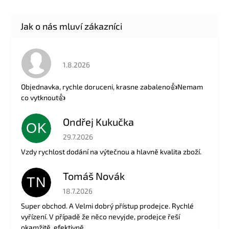
Hodnocení obchodu je 5 z 5 hvězdiček.
1.8.2026
Objednavka, rychle doruceni, krasne zabaleno👍Nemam
co vytknout👍
Ondřej Kukučka
OK
Hodnocení obchodu je 5 z 5 hvězdiček.
29.7.2026
Vzdy rychlost dodání na výtečnou a hlavně kvalita zboží.
Tomáš Novák
TN
Hodnocení obchodu je 5 z 5 hvězdiček.
18.7.2026
Super obchod. A Velmi dobrý přístup prodejce. Rychlé
vyřízení. V případě že něco nevyjde, prodejce řeší
okamžitě, efektivně.