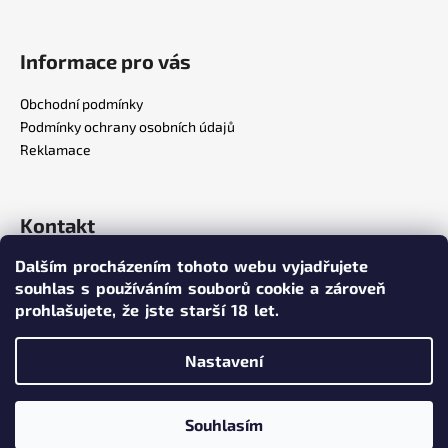
Informace pro vás
Obchodní podmínky
Podmínky ochrany osobních údajů
Reklamace
Kontakt
Dalším procházením tohoto webu vyjadřujete
info
@
poppersy.cz
souhlas s používáním souborů cookie a zároveň
+420 734 256 636
prohlašujete,
že jste starší 18 let.
poppersy.cz
Nastavení
Vytvořil Shoptet
Souhlasím
Copyright 2026
poppersy.cz
. Všechna práva vyhrazena.