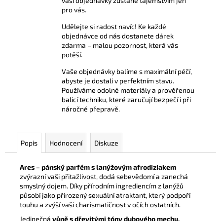
vaší objednávky zůstane tajemstvím jen
pro vás.
Udělejte si radost navíc! Ke každé
objednávce od nás dostanete dárek
zdarma – malou pozornost, která vás
potěší.
Vaše objednávky balíme s maximální péčí,
abyste je dostali v perfektním stavu.
Používáme odolné materiály a prověřenou
balicí techniku, které zaručují bezpečí i při
náročné přepravě.
Popis
Hodnocení
Diskuze
Ares – pánský parfém s lanýžovým afrodiziakem
zvýrazní vaši přitažlivost, dodá sebevědomí a zanechá
smyslný dojem. Díky přírodním ingrediencím z lanýžů
působí jako přirozený sexuální atraktant, který podpoří
touhu a zvýší vaši charismatičnost v očích ostatních.
Jedinečná
vůně s dřevitými tóny dubového mechu,