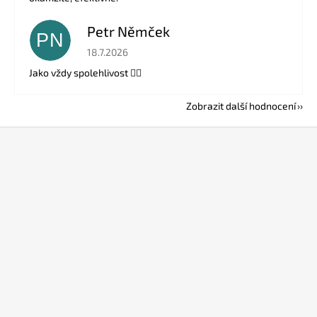
Petr Němček
PN
Hodnocení obchodu je 5 z 5 hvězdiček.
18.7.2026
Jako vždy spolehlivost 👍🏻
Zobrazit další hodnocení
Z
á
p
a
t
í