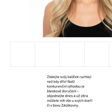
299 Kč
Získejte svůj balíček rychleji
než kdy dřív! Naší
konkurenční výhodou je
bleskové doručení –
objednejte dnes a už zítra
můžete mít vše u svých dveří
či v boxu Zásilkovny.