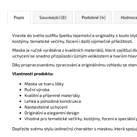
Popis
Související (8)
Podobné (4)
Hodnoce
Vneste do svého outfitu špetku tajemství a originality s touto sty
kostýmy, tematické večírky, focení i další výjimečné příležitosti.
Maska je ručně vyráběna z kvalitních materiálů, které zajišťují 
uchycení se snadno přizpůsobí různým velikostem a tvarům hlav
Díky propracovanému zpracování a originálnímu vzhledu se stan
Vlastnosti produktu:
Maska ve tvaru lišky
Ruční výroba
Kvalitní a příjemné materiály
Lehká a pohodlná konstrukce
Nastavitelné uchycení
Originální a elegantní design
Vhodná pro tematické večírky, kostýmy, focení a speciální p
Dopřejte svému stylu jedinečný charakter s maskou, která spojuje