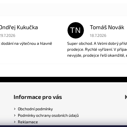
Ondřej Kukučka
Tomáš Novák
TN
Hodnocení obchodu je 5 z 5 hvězdiček.
Hodnocení obchodu je
29.7.2026
18.7.2026
t dodání na výtečnou a hlavně
Super obchod. A Velmi dobrý přís
prodejce. Rychlé vyřízení. V příp
nevyjde, prodejce řeší okamžitě, 
Informace pro vás
Obchodní podmínky
Podmínky ochrany osobních údajů
Reklamace