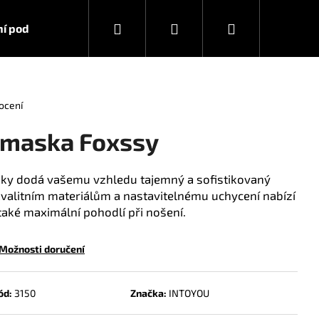
Hledat
Přihlášení
Nákupní
í podmínky
Kontakty
košík
ocení
maska ​​Foxssy
išky dodá vašemu vzhledu tajemný a sofistikovaný
kvalitním materiálům a nastavitelnému uchycení nabízí
 také maximální pohodlí při nošení.
Možnosti doručení
ód:
3150
Značka:
INTOYOU
RA STRONG 10 ML