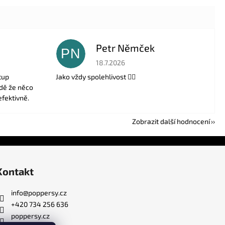
Petr Němček
PN
 5 z 5 hvězdiček.
Hodnocení obchodu je 5 z 5 hvězdiček.
18.7.2026
tup
Jako vždy spolehlivost 👍🏻
adě že něco
efektivně.
Zobrazit další hodnocení
Kontakt
info
@
poppersy.cz
+420 734 256 636
poppersy.cz