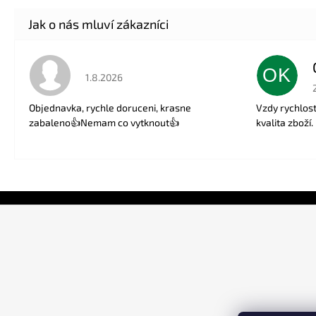
OK
Hodnocení obchodu je 5 z 5 hvězdiček.
1.8.2026
Objednavka, rychle doruceni, krasne
Vzdy rychlos
zabaleno👍Nemam co vytknout👍
kvalita zboží.
Z
á
p
a
t
í