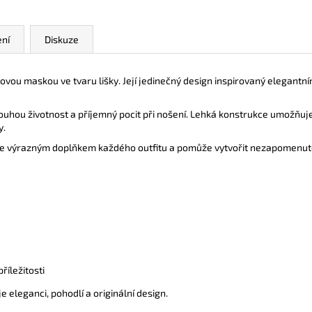
ní
Diskuze
lovou maskou ve tvaru lišky. Její jedinečný design inspirovaný elegantním
dlouhou životnost a příjemný pocit při nošení. Lehká konstrukce umožňuje
y.
e výrazným doplňkem každého outfitu a pomůže vytvořit nezapomenutel
říležitosti
 eleganci, pohodlí a originální design.