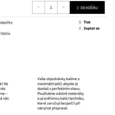
DO KOŠÍKU
Tisk
 doplňky
Zeptat se
793114
Vaše objednávky balíme s
íc! Ke
maximální péčí, abyste je
 nás
dostali v perfektním stavu.
rma –
Používáme odolné materiály
rá vás
a prověřenou balicí techniku,
které zaručují bezpečí i při
náročné přepravě.