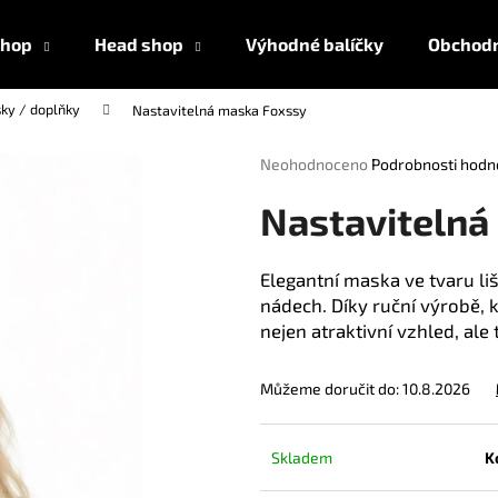
shop
Head shop
Výhodné balíčky
Obchodn
ky / doplňky
Nastavitelná maska ​​Foxssy
Co potřebujete najít?
Průměrné
Neohodnoceno
Podrobnosti hodn
hodnocení
produktu
HLEDAT
Nastavitelná 
je
0,0
z
Elegantní maska ve tvaru l
5
nádech. Díky ruční výrobě, 
Doporučujeme
hvězdiček.
nejen atraktivní vzhled, ale
Můžeme doručit do:
10.8.2026
Skladem
K
AMYL TITANIUM POPPERS 24 ML
AMSTERDAM ULT