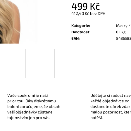
499 Kč
330 Kč
189 Kč
412,40 Kč bez DPH
Měrná
cena:
Kategorie
:
Masky /
Hmotnost
:
0.1 kg
EAN
:
8436583
Vaše soukromí je naší
Udělejte si radost nav
prioritou! Díky diskrétnímu
každé objednávce od
balení zaručujeme, že obsah
dostanete dárek zda
vaší objednávky zůstane
malou pozornost, kte
tajemstvím jen pro vás.
potěší.