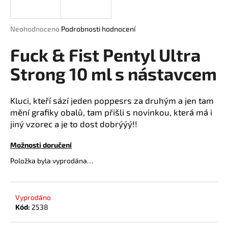
a
j
Průměrné
Neohodnoceno
Podrobnosti hodnocení
í
hodnocení
produktu
Fuck & Fist Pentyl Ultra
t
je
?
0,0
Strong 10 ml s nástavcem
z
5
hvězdiček.
Kluci, kteří sází jeden poppesrs za druhým a jen tam
mění grafiky obalů, tam přišli s novinkou, která má i
HLEDAT
jiný vzorec a je to dost dobrýýý!!
Možnosti doručení
Položka byla vyprodána…
D
o
p
o
Vyprodáno
r
Kód:
2538
u