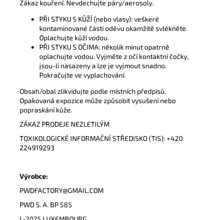
Zákaz kouření. Nevdechujte páry/aerosoly.
PŘI STYKU S KŮŽÍ (nebo vlasy): veškeré
kontaminované části oděvu okamžitě svlékněte.
Oplachujte kůži vodou.
PŘI STYKU S OČIMA: několik minut opatrně
oplachujte vodou. Vyjměte z očí kontaktní čočky,
jsou-li nasazeny a lze je vyjmout snadno.
Pokračujte ve vyplachování.
Obsah/obal zlikvidujte podle místních předpisů.
Opakovaná expozice může způsobit vysušení nebo
popraskání kůže.
ZÁKAZ PRODEJE NEZLETILÝM
TOXIKOLOGICKÉ INFORMAČNÍ STŘEDISKO (TIS): +420
224919293
Výrobce:
PWDFACTORY@GMAIL.COM
PWD S. A. BP 585
L-2025 LUXEMBOURG