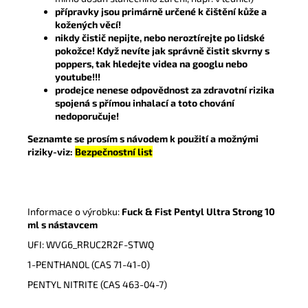
přípravky jsou primárně určené k čištění kůže a
kožených věcí!
nikdy čistič nepijte, nebo neroztírejte po lidské
pokožce! Když nevíte jak správně čistit skvrny s
poppers, tak hledejte videa na googlu nebo
youtube!!!
prodejce nenese odpovědnost za zdravotní rizika
spojená s přímou inhalací a toto chování
nedoporučuje!
Seznamte se prosím s návodem k použití a možnými
riziky-viz:
Bezpečnostní list
Informace o výrobku:
Fuck & Fist Pentyl Ultra Strong 10
ml s nástavcem
UFI: WVG6_RRUC2R2F-STWQ
1-PENTHANOL (CAS 71-41-0)
PENTYL NITRITE (CAS 463-04-7)