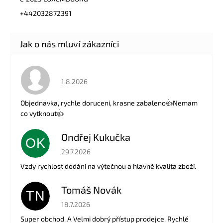
+442032872391
Hodnocení obchodu je 5 z 5 hvězdiček.
1.8.2026
Objednavka, rychle doruceni, krasne zabaleno👍Nemam
co vytknout👍
Ondřej Kukučka
OK
Hodnocení obchodu je 5 z 5 hvězdiček.
29.7.2026
Vzdy rychlost dodání na výtečnou a hlavně kvalita zboží.
Tomáš Novák
TN
Hodnocení obchodu je 5 z 5 hvězdiček.
18.7.2026
Super obchod. A Velmi dobrý přístup prodejce. Rychlé