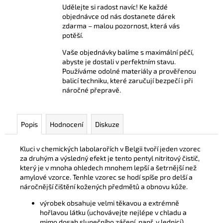
Udělejte si radost navíc! Ke každé
objednávce od nás dostanete dárek
zdarma – malou pozornost, která vás
potěší.
Vaše objednávky balíme s maximální péčí,
abyste je dostali v perfektním stavu.
Používáme odolné materiály a prověřenou
balicí techniku, které zaručují bezpečí i při
náročné přepravě.
Popis
Hodnocení
Diskuze
Kluci v chemických labolarořích v Belgii tvoří jeden vzorec
za druhým a výsledný efekt je tento pentyl nitritový čistič,
který je v mnoha ohledech mnohem lepší a šetrnější než
amylové vzorce. Tenhle vzorec se hodí spíše pro delší a
náročnější čištění kožených předmětů a obnovu kůže.
výrobek obsahuje velmi těkavou a extrémně
hořlavou látku (uchovávejte nejlépe v chladu a
mimo dosah slunečního záření, např. v lednici)