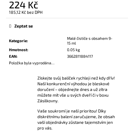
č
224 Kč
u
185,12 Kč bez DPH
j
Měrná
e
cena:
Zeptat se
m
e
Malé čističe s obsahem 9-
Kategorie
:
15 ml
Hmotnost
:
0.05 kg
AMYL
EAN
:
3662811884117
TITANIUM
POPPERS
Položka byla vyprodána…
24
ML
Získejte svůj balíček rychleji než kdy dřív!
330
Naší konkurenční výhodou je bleskové
Kč
doručení – objednejte dnes a už zítra
můžete mít vše u svých dveří či v boxu
Zásilkovny.
Vaše soukromí je naší prioritou! Díky
diskrétnímu balení zaručujeme, že obsah
vaší objednávky zůstane tajemstvím jen
pro vás.