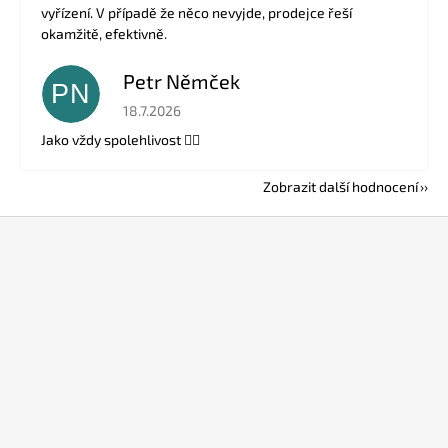
vyřízení. V případě že něco nevyjde, prodejce řeší
okamžitě, efektivně.
Petr Němček
PN
Hodnocení obchodu je 5 z 5 hvězdiček.
18.7.2026
Jako vždy spolehlivost 👍🏻
Zobrazit další hodnocení
Z
á
p
a
t
í