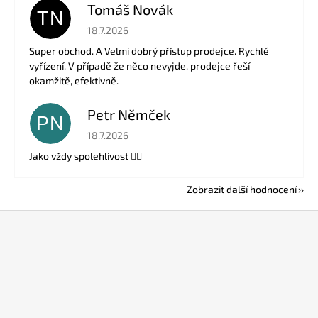
Tomáš Novák
TN
Hodnocení obchodu je 5 z 5 hvězdiček.
18.7.2026
Super obchod. A Velmi dobrý přístup prodejce. Rychlé
vyřízení. V případě že něco nevyjde, prodejce řeší
okamžitě, efektivně.
Petr Němček
PN
Hodnocení obchodu je 5 z 5 hvězdiček.
18.7.2026
Jako vždy spolehlivost 👍🏻
Zobrazit další hodnocení
Z
á
p
a
t
í