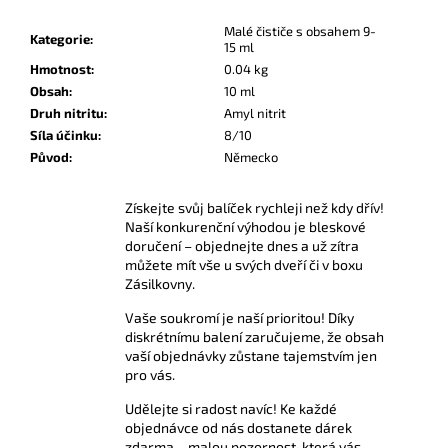
č
u
Malé čističe s obsahem 9-
Kategorie
:
j
15 ml
e
Hmotnost
:
0.04 kg
m
Obsah
:
10 ml
e
Druh nitritu
:
Amyl nitrit
Síla účinku
:
8/10
Původ
:
Německo
AMYL
TITANIUM
POPPERS
Získejte svůj balíček rychleji než kdy dřív!
24
Naší konkurenční výhodou je bleskové
ML
doručení – objednejte dnes a už zítra
můžete mít vše u svých dveří či v boxu
330
Zásilkovny.
Kč
Vaše soukromí je naší prioritou! Díky
diskrétnímu balení zaručujeme, že obsah
vaší objednávky zůstane tajemstvím jen
pro vás.
Udělejte si radost navíc! Ke každé
objednávce od nás dostanete dárek
zdarma – malou pozornost, která vás