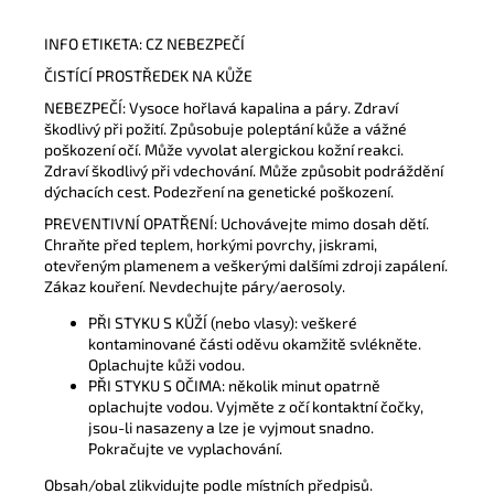
INFO ETIKETA: CZ NEBEZPEČÍ
ČISTÍCÍ PROSTŘEDEK NA KŮŽE
NEBEZPEČÍ: Vysoce hořlavá kapalina a páry. Zdraví
škodlivý při požití. Způsobuje poleptání kůže a vážné
poškození očí. Může vyvolat alergickou kožní reakci.
Zdraví škodlivý při vdechování. Může způsobit podráždění
dýchacích cest. Podezření na genetické poškození.
PREVENTIVNÍ OPATŘENÍ: Uchovávejte mimo dosah dětí.
Chraňte před teplem, horkými povrchy, jiskrami,
otevřeným plamenem a veškerými dalšími zdroji zapálení.
Zákaz kouření. Nevdechujte páry/aerosoly.
PŘI STYKU S KŮŽÍ (nebo vlasy): veškeré
kontaminované části oděvu okamžitě svlékněte.
Oplachujte kůži vodou.
PŘI STYKU S OČIMA: několik minut opatrně
oplachujte vodou. Vyjměte z očí kontaktní čočky,
jsou-li nasazeny a lze je vyjmout snadno.
Pokračujte ve vyplachování.
Obsah/obal zlikvidujte podle místních předpisů.