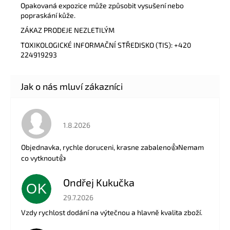
Opakovaná expozice může způsobit vysušení nebo
popraskání kůže.
ZÁKAZ PRODEJE NEZLETILÝM
TOXIKOLOGICKÉ INFORMAČNÍ STŘEDISKO (TIS): +420
224919293
Hodnocení obchodu je 5 z 5 hvězdiček.
1.8.2026
Objednavka, rychle doruceni, krasne zabaleno👍Nemam
co vytknout👍
Ondřej Kukučka
OK
Hodnocení obchodu je 5 z 5 hvězdiček.
29.7.2026
Vzdy rychlost dodání na výtečnou a hlavně kvalita zboží.