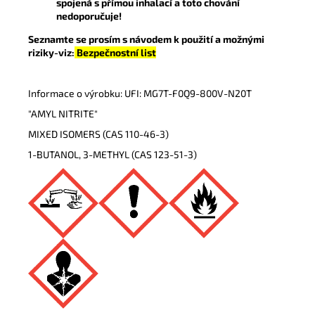
spojená s přímou inhalací a toto chování
nedoporučuje!
Seznamte se prosím s návodem k použití a možnými
riziky-viz:
Bezpečnostní list
Informace o výrobku: UFI: MG7T-F0Q9-800V-N20T
"AMYL NITRITE"
MIXED ISOMERS (CAS 110-46-3)
1-BUTANOL, 3-METHYL (CAS 123-51-3)