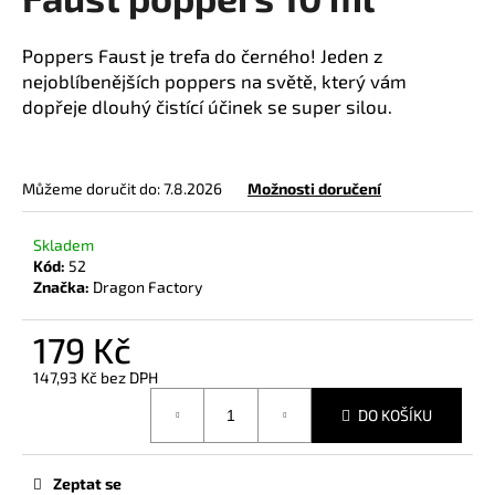
je
a
5,0
z
j
Poppers Faust je trefa do černého!
Jeden z
5
nejoblíbenějších poppers na světě, který vám
í
hvězdiček.
dopřeje dlouhý čistící účinek se super silou.
t
?
Můžeme doručit do:
7.8.2026
Možnosti doručení
Skladem
HLEDAT
Kód:
52
Značka:
Dragon Factory
179 Kč
D
o
147,93 Kč bez DPH
Měrná
p
DO KOŠÍKU
cena:
o
r
u
Zeptat se