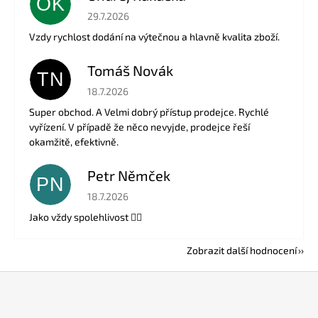
OK
Hodnocení obchodu je 5 z 5 hvězdiček.
29.7.2026
Vzdy rychlost dodání na výtečnou a hlavně kvalita zboží.
Tomáš Novák
TN
Hodnocení obchodu je 5 z 5 hvězdiček.
18.7.2026
Super obchod. A Velmi dobrý přístup prodejce. Rychlé
vyřízení. V případě že něco nevyjde, prodejce řeší
okamžitě, efektivně.
Petr Němček
PN
Hodnocení obchodu je 5 z 5 hvězdiček.
18.7.2026
Jako vždy spolehlivost 👍🏻
Zobrazit další hodnocení
Z
á
p