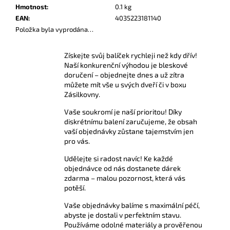
č
Hmotnost
:
0.1 kg
u
EAN
:
4035223181140
j
Položka byla vyprodána…
e
m
Získejte svůj balíček rychleji než kdy dřív!
e
Naší konkurenční výhodou je bleskové
doručení – objednejte dnes a už zítra
můžete mít vše u svých dveří či v boxu
AMSTERDAM
Zásilkovny.
ULTRA
STRONG
Vaše soukromí je naší prioritou! Díky
10
diskrétnímu balení zaručujeme, že obsah
ML
vaší objednávky zůstane tajemstvím jen
189
pro vás.
Kč
Udělejte si radost navíc! Ke každé
objednávce od nás dostanete dárek
zdarma – malou pozornost, která vás
potěší.
Vaše objednávky balíme s maximální péčí,
abyste je dostali v perfektním stavu.
Používáme odolné materiály a prověřenou