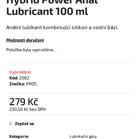
je
a
0,0
Lubricant 100 ml
z
j
5
í
hvězdiček.
Anální lubikant kombinující silikon a vodní bázi.
t
?
Možnosti doručení
Položka byla vyprodána…
Vyprodáno
HLEDAT
Kód:
2082
Značka:
EROS
279 Kč
D
o
230,58 Kč bez DPH
p
Měrná
o
cena:
Zeptat se
r
u
Kategorie
:
Lubrikační gely