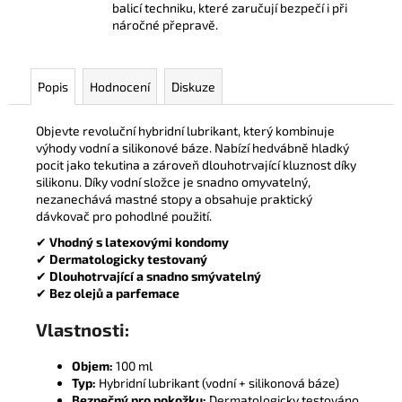
balicí techniku, které zaručují bezpečí i při
náročné přepravě.
Popis
Hodnocení
Diskuze
Objevte revoluční hybridní lubrikant, který kombinuje
výhody vodní a silikonové báze. Nabízí hedvábně hladký
pocit jako tekutina a zároveň dlouhotrvající kluznost díky
silikonu. Díky vodní složce je snadno omyvatelný,
nezanechává mastné stopy a obsahuje praktický
dávkovač pro pohodlné použití.
✔
Vhodný s latexovými kondomy
✔
Dermatologicky testovaný
✔
Dlouhotrvající a snadno smývatelný
✔
Bez olejů a parfemace
Vlastnosti:
Objem:
100 ml
Typ:
Hybridní lubrikant (vodní + silikonová báze)
Bezpečný pro pokožku:
Dermatologicky testováno