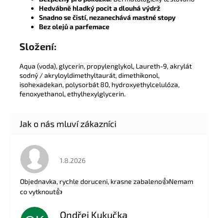
Hedvábně hladký pocit a dlouhá výdrž
Snadno se čistí, nezanechává mastné stopy
Bez olejů a parfemace
Složení:
Aqua (voda), glycerin, propylenglykol, Laureth-9, akrylát
sodný / akryloyldimethyltaurát, dimethikonol,
isohexadekan, polysorbát 80, hydroxyethylcelulóza,
fenoxyethanol, ethylhexylglycerin.
Hodnocení obchodu je 5 z 5 hvězdiček.
1.8.2026
Objednavka, rychle doruceni, krasne zabaleno👍Nemam
co vytknout👍
Ondřej Kukučka