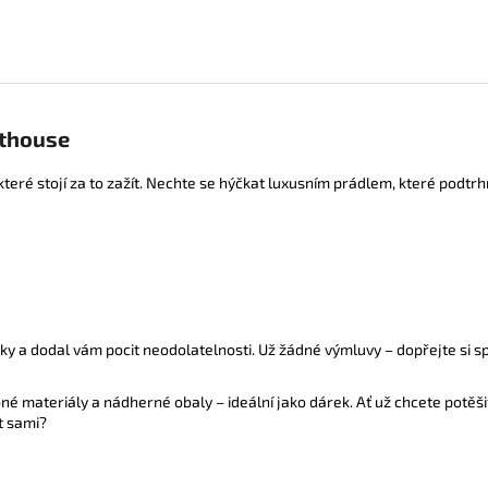
nthouse
 které stojí za to zažít. Nechte se hýčkat luxusním prádlem, které podt
vky a dodal vám pocit neodolatelnosti. Už žádné výmluvy – dopřejte si s
né materiály a nádherné obaly – ideální jako dárek. Ať už chcete potěši
t sami?