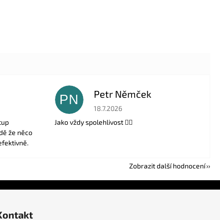
Petr Němček
PN
 5 z 5 hvězdiček.
Hodnocení obchodu je 5 z 5 hvězdiček.
18.7.2026
tup
Jako vždy spolehlivost 👍🏻
adě že něco
efektivně.
Zobrazit další hodnocení
Kontakt