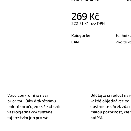
330 Kč
189 Kč
269 Kč
222,31 Kč bez DPH
Měrná
cena:
Kategorie
:
Kalhotky
EAN
:
Zvolte v
Vaše soukromí je naší
Udělejte si radost nav
prioritou! Díky diskrétnímu
každé objednávce od
balení zaručujeme, že obsah
dostanete dárek zda
vaší objednávky zůstane
malou pozornost, kte
tajemstvím jen pro vás.
potěší.