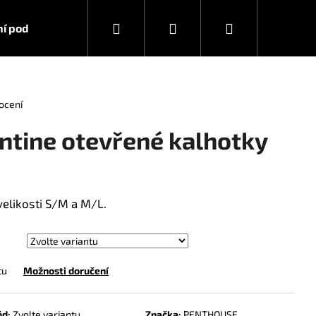
Hledat
Přihlášení
Nákupní
í podmínky
Kontakty
košík
ocení
ntine otevřené kalhotky
velikosti S/M a M/L.
tu
Možnosti doručení
RA STRONG 10 ML
ód:
Zvolte variantu
Značka:
PENTHOUSE