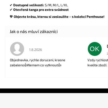
✔
Dostupné velikosti:
S/M, M/L, L/XL
✔
Otevřená tanga pro extra svůdnost
💖
Objevte krásu, kterou si zasloužíte – s kolekcí Penthouse!
OK
Hodnocení obchodu je 5 z 5 hvězdiček.
1.8.2026
Objednavka, rychle doruceni, krasne
Vzdy rychlos
zabaleno👍Nemam co vytknout👍
kvalita zboží.
Z
á