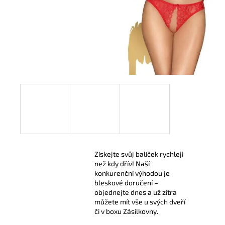
299 Kč
Získejte svůj balíček rychleji
než kdy dřív! Naší
konkurenční výhodou je
bleskové doručení –
objednejte dnes a už zítra
můžete mít vše u svých dveří
či v boxu Zásilkovny.