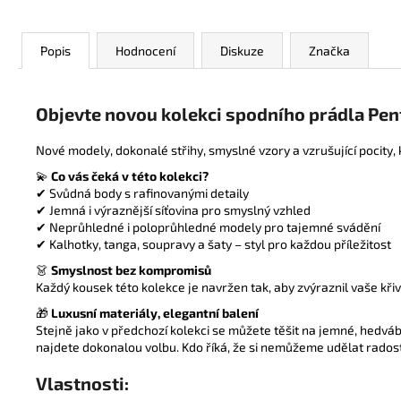
Popis
Hodnocení
Diskuze
Značka
Objevte novou kolekci spodního prádla Pe
Nové modely, dokonalé střihy, smyslné vzory a vzrušující pocity,
💫
Co vás čeká v této kolekci?
✔ Svůdná body s rafinovanými detaily
✔ Jemná i výraznější síťovina pro smyslný vzhled
✔ Neprůhledné i poloprůhledné modely pro tajemné svádění
✔ Kalhotky, tanga, soupravy a šaty – styl pro každou příležitost
👗
Smyslnost bez kompromisů
Každý kousek této kolekce je navržen tak, aby zvýraznil vaše kři
🎁
Luxusní materiály, elegantní balení
Stejně jako v předchozí kolekci se můžete těšit na jemné, hedváb
najdete dokonalou volbu. Kdo říká, že si nemůžeme udělat rados
Vlastnosti: