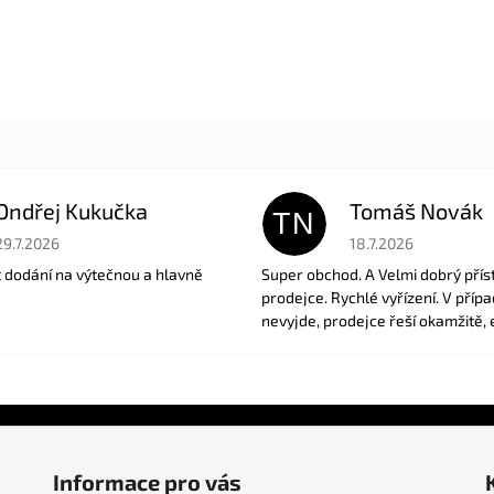
Ondřej Kukučka
Tomáš Novák
TN
Hodnocení obchodu je 5 z 5 hvězdiček.
Hodnocení obchodu je
29.7.2026
18.7.2026
t dodání na výtečnou a hlavně
Super obchod. A Velmi dobrý přís
prodejce. Rychlé vyřízení. V příp
nevyjde, prodejce řeší okamžitě, 
Informace pro vás