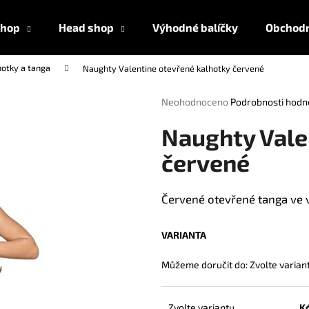
shop
Head shop
Výhodné balíčky
Obchodn
hotky a tanga
Naughty Valentine otevřené kalhotky červené
Co potřebujete najít?
Průměrné
Neohodnoceno
Podrobnosti hodn
hodnocení
produktu
HLEDAT
Naughty Vale
je
0,0
červené
z
5
Doporučujeme
hvězdiček.
Červené otevřené tanga ve 
VARIANTA
Můžeme doručit do:
Zvolte varian
AMYL TITANIUM POPPERS 24 ML
AMSTERDAM ULT
Zvolte variantu
K