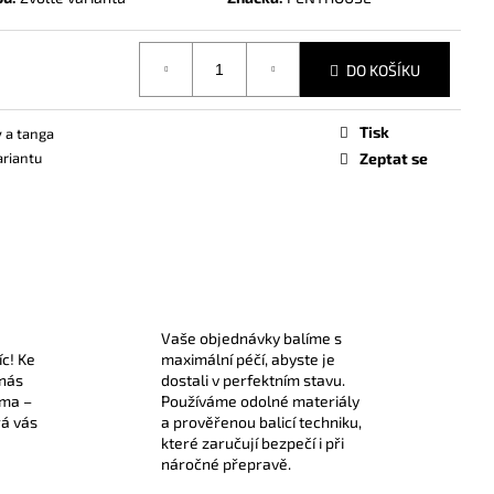
DO KOŠÍKU
Tisk
 a tanga
ariantu
Zeptat se
Vaše objednávky balíme s
íc! Ke
maximální péčí, abyste je
 nás
dostali v perfektním stavu.
rma –
Používáme odolné materiály
rá vás
a prověřenou balicí techniku,
které zaručují bezpečí i při
náročné přepravě.