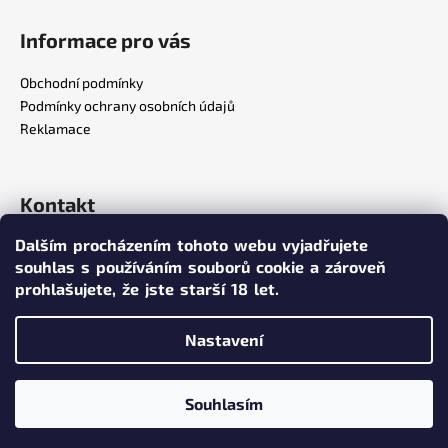
Informace pro vás
Obchodní podmínky
Podmínky ochrany osobních údajů
Reklamace
Kontakt
Dalším procházením tohoto webu vyjadřujete
info
@
poppersy.cz
souhlas s používáním souborů cookie a zároveň
+420 734 256 636
prohlašujete,
že jste starší 18 let.
poppersy.cz
Nastavení
Vytvořil Shoptet
Souhlasím
Copyright 2026
poppersy.cz
. Všechna práva vyhrazena.