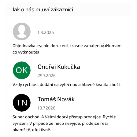
Hodnocení obchodu je 5 z 5 hvězdiček.
1.8.2026
Objednavka, rychle doruceni, krasne zabaleno👍Nemam
co vytknout👍
Ondřej Kukučka
OK
Hodnocení obchodu je 5 z 5 hvězdiček.
29.7.2026
Vzdy rychlost dodání na výtečnou a hlavně kvalita zboží.
Tomáš Novák
TN
Hodnocení obchodu je 5 z 5 hvězdiček.
18.7.2026
Super obchod. A Velmi dobrý přístup prodejce. Rychlé
vyřízení. V případě že něco nevyjde, prodejce řeší
okamžitě, efektivně.