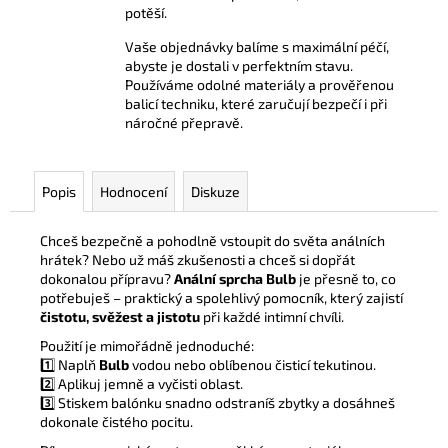
potěší.
Vaše objednávky balíme s maximální péčí,
abyste je dostali v perfektním stavu.
Používáme odolné materiály a prověřenou
balicí techniku, které zaručují bezpečí i při
náročné přepravě.
Popis
Hodnocení
Diskuze
Chceš bezpečně a pohodlně vstoupit do světa análních
hrátek? Nebo už máš zkušenosti a chceš si dopřát
dokonalou přípravu?
Anální sprcha Bulb
je přesně to, co
potřebuješ – praktický a spolehlivý pomocník, který zajistí
čistotu, svěžest a jistotu
při každé intimní chvíli.
Použití je mimořádně jednoduché:
1️⃣ Naplň
Bulb
vodou nebo oblíbenou čisticí tekutinou.
2️⃣ Aplikuj jemně a vyčisti oblast.
3️⃣ Stiskem balónku snadno odstraníš zbytky a dosáhneš
dokonale čistého pocitu.