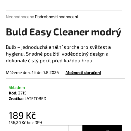
a
j
Průměrné
Neohodnoceno
Podrobnosti hodnocení
í
hodnocení
produktu
Buld Easy Cleaner modrý
t
je
?
0,0
z
Bulb – jednoduchá anální sprcha pro svěžest a
5
hygienu. Snadné použití, voděodolný design a
hvězdiček.
dokonale čistý pocit před každou hrou.
HLEDAT
Můžeme doručit do:
7.8.2026
Možnosti doručení
Skladem
Kód:
2715
D
Značka:
LATETOBED
o
p
189 Kč
o
r
156,20 Kč bez DPH
u
Měrná