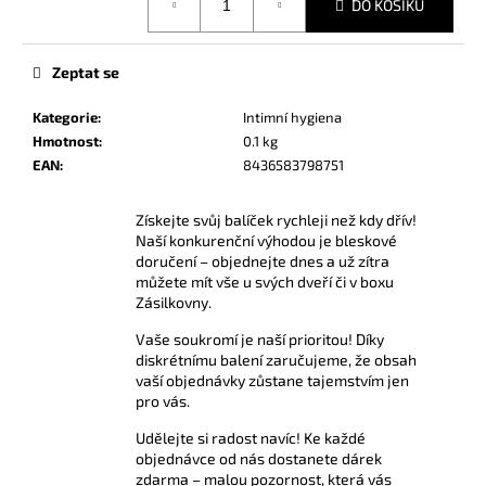
č
DO KOŠÍKU
cena:
u
j
Zeptat se
e
m
Kategorie
:
Intimní hygiena
e
Hmotnost
:
0.1 kg
EAN
:
8436583798751
POPPERS
BAD
Získejte svůj balíček rychleji než kdy dřív!
24
Naší konkurenční výhodou je bleskové
ML
doručení – objednejte dnes a už zítra
330
můžete mít vše u svých dveří či v boxu
Kč
Zásilkovny.
Vaše soukromí je naší prioritou! Díky
diskrétnímu balení zaručujeme, že obsah
vaší objednávky zůstane tajemstvím jen
pro vás.
Udělejte si radost navíc! Ke každé
objednávce od nás dostanete dárek
zdarma – malou pozornost, která vás