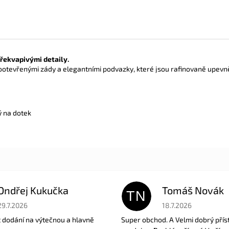
řekvapivými detaily.
lootevřenými zády a elegantními podvazky, které jsou rafinovaně upev
ý na dotek
Ondřej Kukučka
Tomáš Novák
TN
Hodnocení obchodu je 5 z 5 hvězdiček.
Hodnocení obchodu je
29.7.2026
18.7.2026
t dodání na výtečnou a hlavně
Super obchod. A Velmi dobrý přís