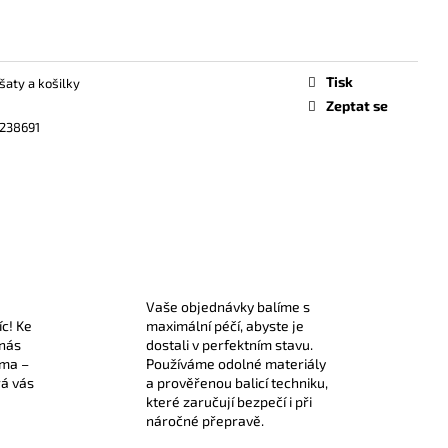
Tisk
 šaty a košilky
Zeptat se
238691
Vaše objednávky balíme s
íc! Ke
maximální péčí, abyste je
 nás
dostali v perfektním stavu.
rma –
Používáme odolné materiály
rá vás
a prověřenou balicí techniku,
které zaručují bezpečí i při
náročné přepravě.