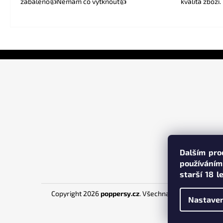
zabaleno👍Nemam co vytknout👍
kvalita zboží.
Z
á
p
a
t
í
Dalším pro
používáním
starší 18 le
Copyright 2026
poppersy.cz
. Všechna práva vyhrazena
Nastaven