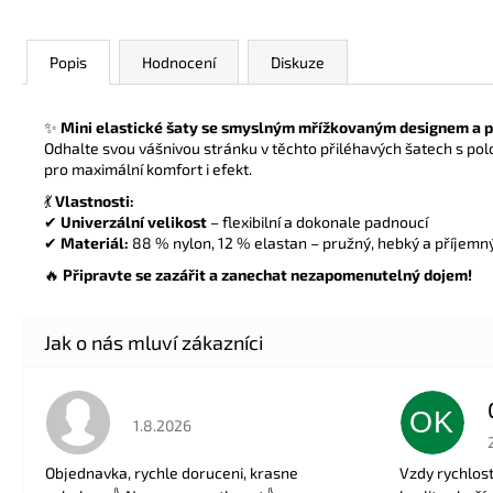
Popis
Hodnocení
Diskuze
✨
Mini elastické šaty se smyslným mřížkovaným designem a p
Odhalte svou vášnivou stránku v těchto přiléhavých šatech s po
pro maximální komfort i efekt.
💃
Vlastnosti:
✔
Univerzální velikost
– flexibilní a dokonale padnoucí
✔
Materiál:
88 % nylon, 12 % elastan – pružný, hebký a příjemn
🔥
Připravte se zazářit a zanechat nezapomenutelný dojem!
OK
Hodnocení obchodu je 5 z 5 hvězdiček.
1.8.2026
Objednavka, rychle doruceni, krasne
Vzdy rychlos