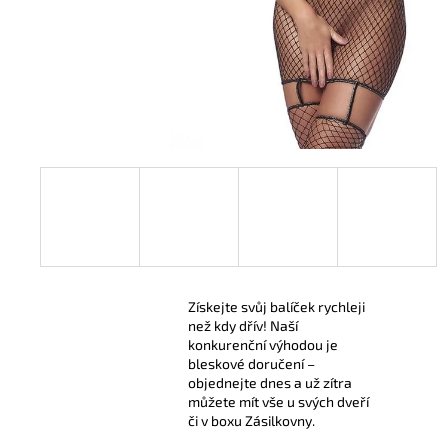
299 Kč
Získejte svůj balíček rychleji
než kdy dřív! Naší
konkurenční výhodou je
bleskové doručení –
objednejte dnes a už zítra
můžete mít vše u svých dveří
či v boxu Zásilkovny.