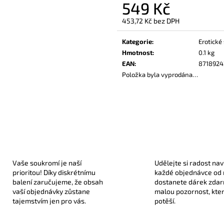
549 Kč
330 Kč
189 Kč
453,72 Kč bez DPH
Měrná
cena:
Kategorie
:
Erotické
Hmotnost
:
0.1 kg
EAN
:
8718924
Položka byla vyprodána…
Vaše soukromí je naší
Udělejte si radost nav
prioritou! Díky diskrétnímu
každé objednávce od
balení zaručujeme, že obsah
dostanete dárek zda
vaší objednávky zůstane
malou pozornost, kte
tajemstvím jen pro vás.
potěší.