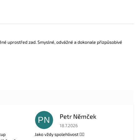
něné uprostřed zad. Smyslné, odvážné a dokonale přizpůsobivé
Petr Němček
PN
 5 z 5 hvězdiček.
Hodnocení obchodu je 5 z 5 hvězdiček.
18.7.2026
tup
Jako vždy spolehlivost 👍🏻