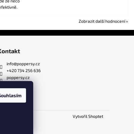
adě že něco
efektivně.
Zobrazit další hodnocení
Kontakt
info
@
poppersy.cz
+420 734 256 636
poppersy.cz
Souhlasím
Vytvořil Shoptet