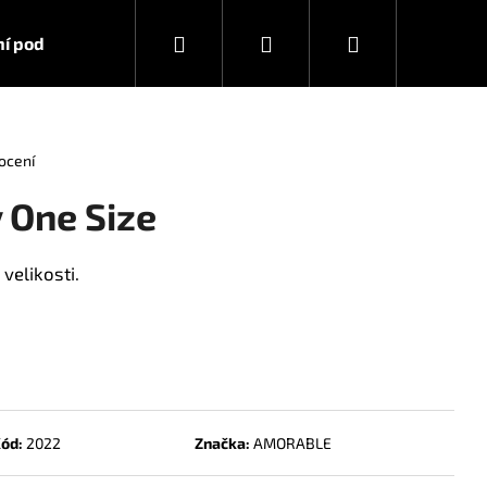
Hledat
Přihlášení
Nákupní
í podmínky
Kontakty
košík
ocení
 One Size
velikosti.
ód:
2022
Značka:
AMORABLE
RA STRONG 10 ML