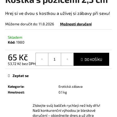
je
a
0,0
z
j
Hrej si ve dvou s kostkou a užívej si zábavy při sexu!
5
í
hvězdiček.
Můžeme doručit do:
11.8.2026
Možnosti doručení
t
?
Skladem
Kód:
1980
65 Kč
DO KOŠÍKU
HLEDAT
53,72 Kč bez DPH
Měrná
cena:
Zeptat se
D
Kategorie
:
Erotická zábava
o
Hmotnost
:
0.1 kg
p
o
Získejte svůj balíček rychleji než kdy dřív!
r
Naší konkurenční výhodou je bleskové
u
doručení – objednejte dnes a už zítra