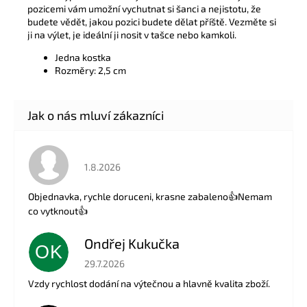
pozicemi vám umožní vychutnat si šanci a nejistotu, že
budete vědět, jakou pozici budete dělat příště. Vezměte si
ji na výlet, je ideální ji nosit v tašce nebo kamkoli.
Jedna kostka
Rozměry: 2,5 cm
Hodnocení obchodu je 5 z 5 hvězdiček.
1.8.2026
Objednavka, rychle doruceni, krasne zabaleno👍Nemam
co vytknout👍
Ondřej Kukučka
OK
Hodnocení obchodu je 5 z 5 hvězdiček.
29.7.2026
Vzdy rychlost dodání na výtečnou a hlavně kvalita zboží.