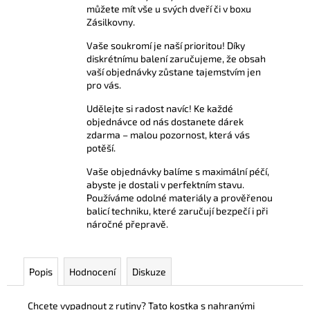
č
můžete mít vše u svých dveří či v boxu
u
Zásilkovny.
j
Vaše soukromí je naší prioritou! Díky
e
diskrétnímu balení zaručujeme, že obsah
m
vaší objednávky zůstane tajemstvím jen
e
pro vás.
Udělejte si radost navíc! Ke každé
AMYL
objednávce od nás dostanete dárek
POPPERS
zdarma – malou pozornost, která vás
24
potěší.
ML
Vaše objednávky balíme s maximální péčí,
299
abyste je dostali v perfektním stavu.
Kč
Používáme odolné materiály a prověřenou
balicí techniku, které zaručují bezpečí i při
náročné přepravě.
Popis
Hodnocení
Diskuze
Chcete vypadnout z rutiny? Tato kostka s nahranými