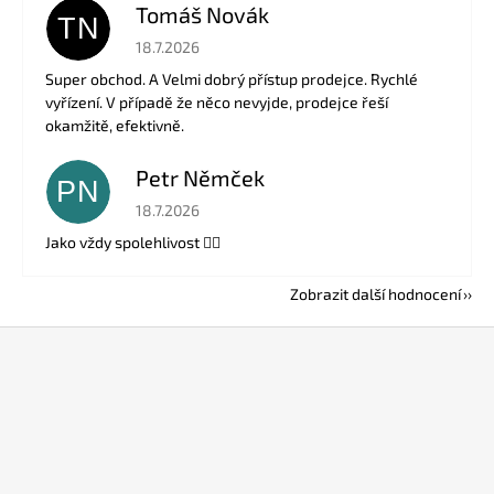
Tomáš Novák
TN
Hodnocení obchodu je 5 z 5 hvězdiček.
18.7.2026
Super obchod. A Velmi dobrý přístup prodejce. Rychlé
vyřízení. V případě že něco nevyjde, prodejce řeší
okamžitě, efektivně.
Petr Němček
PN
Hodnocení obchodu je 5 z 5 hvězdiček.
18.7.2026
Jako vždy spolehlivost 👍🏻
Zobrazit další hodnocení
Z
á
p
a
t
í