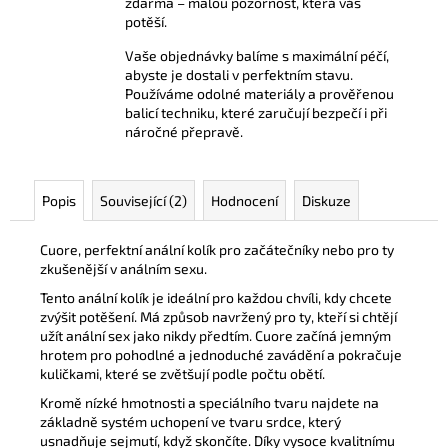
zdarma – malou pozornost, která vás
potěší.
Vaše objednávky balíme s maximální péčí,
abyste je dostali v perfektním stavu.
Používáme odolné materiály a prověřenou
balicí techniku, které zaručují bezpečí i při
náročné přepravě.
Popis
Související (2)
Hodnocení
Diskuze
Cuore, perfektní anální kolík pro začátečníky nebo pro ty
zkušenější v análním sexu.
Tento anální kolík je ideální pro každou chvíli, kdy chcete
zvýšit potěšení. Má způsob navržený pro ty, kteří si chtějí
užít anální sex jako nikdy předtím. Cuore začíná jemným
hrotem pro pohodlné a jednoduché zavádění a pokračuje
kuličkami, které se zvětšují podle počtu obětí.
Kromě nízké hmotnosti a speciálního tvaru najdete na
základně systém uchopení ve tvaru srdce, který
usnadňuje sejmutí, když skončíte. Díky vysoce kvalitnímu