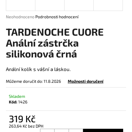
a
j
Průměrné
Neohodnoceno
Podrobnosti hodnocení
í
hodnocení
produktu
TARDENOCHE CUORE
t
je
?
0,0
Anální zástrčka
z
silikonová črná
5
hvězdiček.
HLEDAT
Anální kolík s vášní a láskou.
Můžeme doručit do:
11.8.2026
Možnosti doručení
D
Skladem
o
Kód:
1426
p
o
319 Kč
r
263,64 Kč bez DPH
u
Měrná