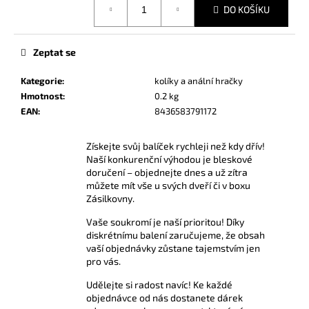
č
DO KOŠÍKU
cena:
u
j
e
Zeptat se
m
e
Kategorie
:
kolíky a anální hračky
Hmotnost
:
0.2 kg
EAN
:
8436583791172
AMYL
TITANIUM
POPPERS
Získejte svůj balíček rychleji než kdy dřív!
24
Naší konkurenční výhodou je bleskové
ML
doručení – objednejte dnes a už zítra
330
můžete mít vše u svých dveří či v boxu
Kč
Zásilkovny.
Vaše soukromí je naší prioritou! Díky
diskrétnímu balení zaručujeme, že obsah
vaší objednávky zůstane tajemstvím jen
pro vás.
Udělejte si radost navíc! Ke každé
objednávce od nás dostanete dárek