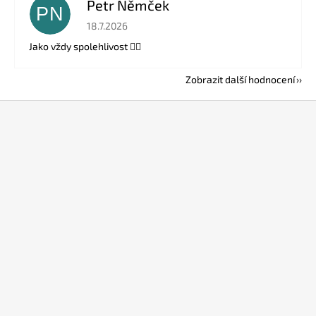
Petr Němček
PN
Hodnocení obchodu je 5 z 5 hvězdiček.
18.7.2026
Jako vždy spolehlivost 👍🏻
Zobrazit další hodnocení
Z
á
p
a
t
í