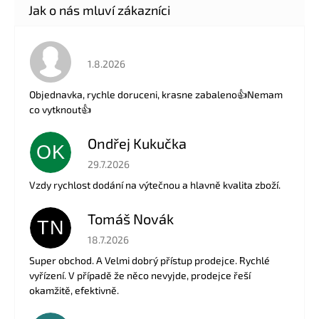
Hodnocení obchodu je 5 z 5 hvězdiček.
1.8.2026
Objednavka, rychle doruceni, krasne zabaleno👍Nemam
co vytknout👍
Ondřej Kukučka
OK
Hodnocení obchodu je 5 z 5 hvězdiček.
29.7.2026
Vzdy rychlost dodání na výtečnou a hlavně kvalita zboží.
Tomáš Novák
TN
Hodnocení obchodu je 5 z 5 hvězdiček.
18.7.2026
Super obchod. A Velmi dobrý přístup prodejce. Rychlé
vyřízení. V případě že něco nevyjde, prodejce řeší
okamžitě, efektivně.