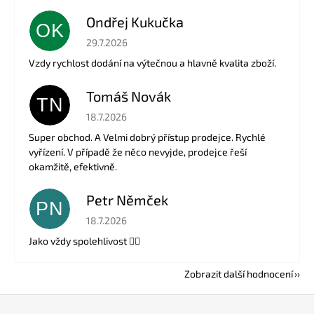
Ondřej Kukučka
OK
Hodnocení obchodu je 5 z 5 hvězdiček.
29.7.2026
Vzdy rychlost dodání na výtečnou a hlavně kvalita zboží.
Tomáš Novák
TN
Hodnocení obchodu je 5 z 5 hvězdiček.
18.7.2026
Super obchod. A Velmi dobrý přístup prodejce. Rychlé
vyřízení. V případě že něco nevyjde, prodejce řeší
okamžitě, efektivně.
Petr Němček
PN
Hodnocení obchodu je 5 z 5 hvězdiček.
18.7.2026
Jako vždy spolehlivost 👍🏻
Zobrazit další hodnocení
Z