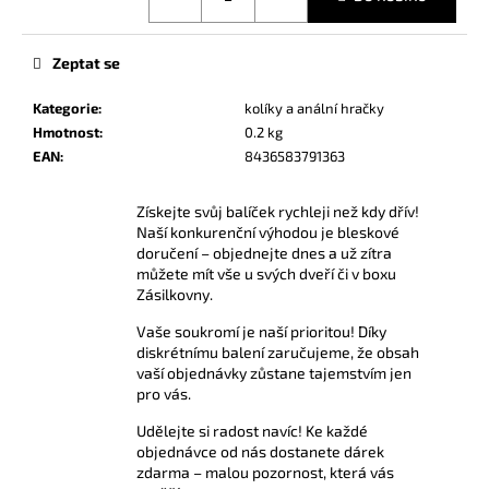
č
u
j
Zeptat se
e
m
Kategorie
:
kolíky a anální hračky
e
Hmotnost
:
0.2 kg
EAN
:
8436583791363
AMYL
TITANIUM
Získejte svůj balíček rychleji než kdy dřív!
POPPERS
Naší konkurenční výhodou je bleskové
24
doručení – objednejte dnes a už zítra
ML
můžete mít vše u svých dveří či v boxu
330
Zásilkovny.
Kč
Vaše soukromí je naší prioritou! Díky
diskrétnímu balení zaručujeme, že obsah
vaší objednávky zůstane tajemstvím jen
pro vás.
Udělejte si radost navíc! Ke každé
objednávce od nás dostanete dárek
zdarma – malou pozornost, která vás