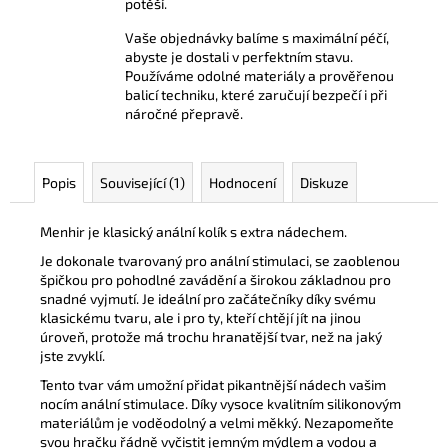
potěší.
Vaše objednávky balíme s maximální péčí,
abyste je dostali v perfektním stavu.
Používáme odolné materiály a prověřenou
balicí techniku, které zaručují bezpečí i při
náročné přepravě.
Popis
Související (1)
Hodnocení
Diskuze
Menhir je klasický anální kolík s extra nádechem.
Je dokonale tvarovaný pro anální stimulaci, se zaoblenou
špičkou pro pohodlné zavádění a širokou základnou pro
snadné vyjmutí. Je ideální pro začátečníky díky svému
klasickému tvaru, ale i pro ty, kteří chtějí jít na jinou
úroveň, protože má trochu hranatější tvar, než na jaký
jste zvyklí.
Tento tvar vám umožní přidat pikantnější nádech vašim
nocím anální stimulace. Díky vysoce kvalitním silikonovým
materiálům je voděodolný a velmi měkký. Nezapomeňte
svou hračku řádně vyčistit jemným mýdlem a vodou a