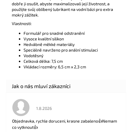
dobře ji osušit, abyste maximalizovali její životnost, a
použijte svůj oblíbený lubrikant na vodní bázi pro extra
mokrý zážitek.
Vlastnosti:
Formulář pro snadné odstranění
Vysoce kvalitní silikon
Hedvábně měkké materiály
Speciálně navrženo pro anální stimulaci
Vodotěsný
Celková délka: 7,5 cm
Vkládací rozměry: 6,5 cm x 2,3 cm
Hodnocení obchodu je 5 z 5 hvězdiček.
1.8.2026
Objednavka, rychle doruceni, krasne zabaleno👍Nemam
co vytknout👍