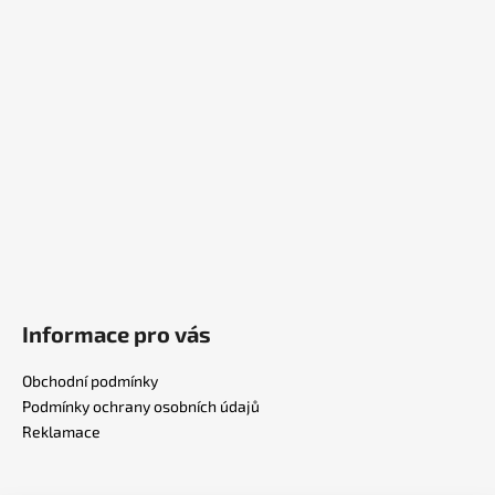
á
p
a
t
í
Informace pro vás
Obchodní podmínky
Podmínky ochrany osobních údajů
Reklamace