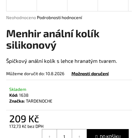
a
j
Průměrné
Neohodnoceno
Podrobnosti hodnocení
í
hodnocení
produktu
Menhir anální kolík
t
je
?
0,0
silikonový
z
5
hvězdiček.
Špičkový anální kolík s lehce hranatým tvarem.
HLEDAT
Můžeme doručit do:
10.8.2026
Možnosti doručení
Skladem
Kód:
1638
D
Značka:
TARDENOCHE
o
p
209 Kč
o
r
172,73 Kč bez DPH
Měrná
u
DO KOŠÍKU
cena: