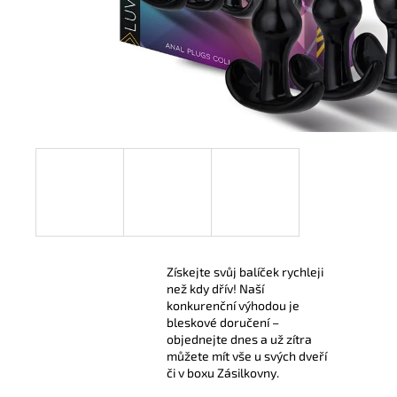
299 Kč
Získejte svůj balíček rychleji
než kdy dřív! Naší
konkurenční výhodou je
bleskové doručení –
objednejte dnes a už zítra
můžete mít vše u svých dveří
či v boxu Zásilkovny.