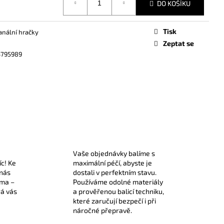
DO KOŠÍKU
Tisk
 anální hračky
Zeptat se
3795989
Vaše objednávky balíme s
íc! Ke
maximální péčí, abyste je
 nás
dostali v perfektním stavu.
rma –
Používáme odolné materiály
rá vás
a prověřenou balicí techniku,
které zaručují bezpečí i při
náročné přepravě.