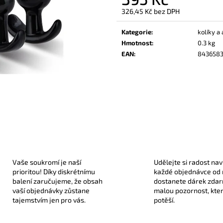
330 Kč
189 Kč
326,45 Kč bez DPH
Měrná
cena:
Kategorie
:
kolíky a
Hmotnost
:
0.3 kg
EAN
:
843658
Vaše soukromí je naší
Udělejte si radost nav
prioritou! Díky diskrétnímu
každé objednávce od
balení zaručujeme, že obsah
dostanete dárek zda
vaší objednávky zůstane
malou pozornost, kte
tajemstvím jen pro vás.
potěší.