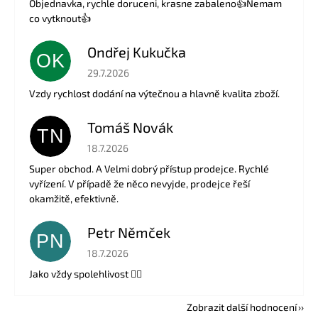
Objednavka, rychle doruceni, krasne zabaleno👍Nemam
co vytknout👍
Ondřej Kukučka
OK
Hodnocení obchodu je 5 z 5 hvězdiček.
29.7.2026
Vzdy rychlost dodání na výtečnou a hlavně kvalita zboží.
Tomáš Novák
TN
Hodnocení obchodu je 5 z 5 hvězdiček.
18.7.2026
Super obchod. A Velmi dobrý přístup prodejce. Rychlé
vyřízení. V případě že něco nevyjde, prodejce řeší
okamžitě, efektivně.
Petr Němček
PN
Hodnocení obchodu je 5 z 5 hvězdiček.
18.7.2026
Jako vždy spolehlivost 👍🏻
Zobrazit další hodnocení