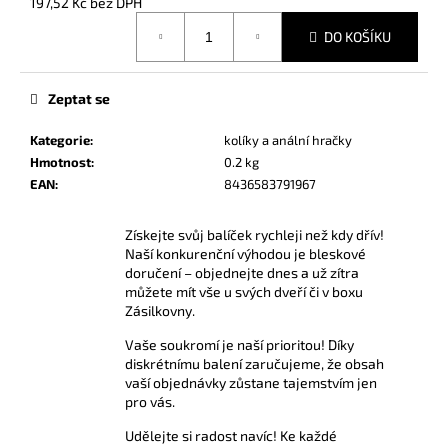
č
197,52 Kč bez DPH
Měrná
u
DO KOŠÍKU
cena:
j
e
m
Zeptat se
e
Kategorie
:
kolíky a anální hračky
Hmotnost
:
0.2 kg
AMYL
EAN
:
8436583791967
POPPERS
24
ML
Získejte svůj balíček rychleji než kdy dřív!
335
Naší konkurenční výhodou je bleskové
Kč
doručení – objednejte dnes a už zítra
můžete mít vše u svých dveří či v boxu
Zásilkovny.
Vaše soukromí je naší prioritou! Díky
diskrétnímu balení zaručujeme, že obsah
vaší objednávky zůstane tajemstvím jen
pro vás.
Udělejte si radost navíc! Ke každé