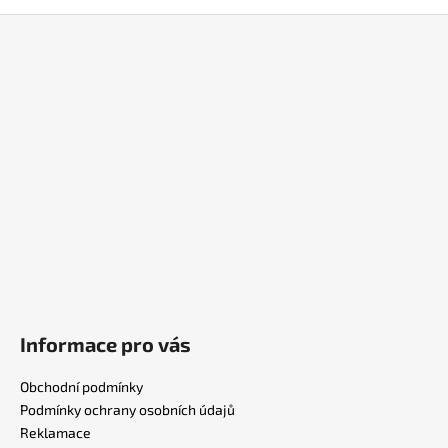
Z
á
p
a
t
í
Informace pro vás
Obchodní podmínky
Podmínky ochrany osobních údajů
Reklamace