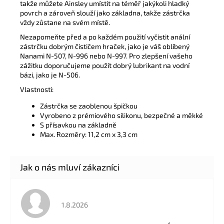
takže můžete Ainsley umístit na téměř jakýkoli hladký
povrch a zároveň slouží jako základna, takže zástrčka
vždy zůstane na svém místě.
Nezapomeňte před a po každém použití vyčistit anální
zástrčku dobrým čističem hraček, jako je váš oblíbený
Nanami N-507, N-996 nebo N-997. Pro zlepšení vašeho
zážitku doporučujeme použít dobrý lubrikant na vodní
bázi, jako je N-506.
Vlastnosti:
Zástrčka se zaoblenou špičkou
Vyrobeno z prémiového silikonu, bezpečné a měkké
S přísavkou na základně
Max. Rozměry: 11,2 cm x 3,3 cm
Hodnocení obchodu je 5 z 5 hvězdiček.
1.8.2026