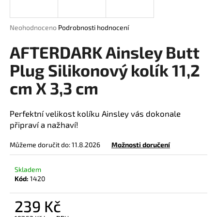
a
j
Průměrné
Neohodnoceno
Podrobnosti hodnocení
í
hodnocení
produktu
AFTERDARK Ainsley Butt
t
je
?
0,0
Plug Silikonový kolík 11,2
z
cm X 3,3 cm
5
hvězdiček.
HLEDAT
Perfektní velikost kolíku Ainsley vás dokonale
připraví a nažhaví!
Můžeme doručit do:
11.8.2026
Možnosti doručení
D
o
Skladem
p
Kód:
1420
o
r
239 Kč
u