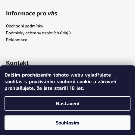
a
Informace pro vás
j
í
Obchodní podmínky
t
Podmínky ochrany osobních údajů
?
Reklamace
Kontakt
HLEDAT
Dalším procházením tohoto webu vyjadřujete
info
@
poppersy.cz
souhlas s používáním souborů cookie a zároveň
+420 734 256 636
prohlašujete,
že jste starší 18 let.
poppersy.cz
D
o
Nastavení
p
Vytvořil Shoptet
o
Souhlasím
r
Copyright 2026
poppersy.cz
. Všechna práva vyhrazena.
u